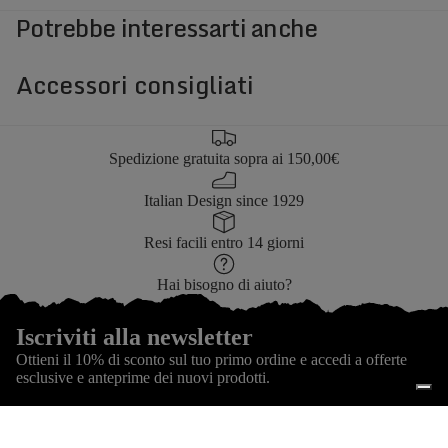
Potrebbe interessarti anche
APRI
APRI
IMMAGINE
IMMAGINE
A
A
Accessori consigliati
SCHERMO
SCHERMO
INTERO
INTERO
Spedizione gratuita sopra ai 150,00€
Italian Design since 1929
Resi facili entro 14 giorni
Hai bisogno di aiuto?
Iscriviti alla newsletter
Ottieni il 10% di sconto sul tuo primo ordine e accedi a offerte
esclusive e anteprime dei nuovi prodotti.
Email
ISCRIVITI