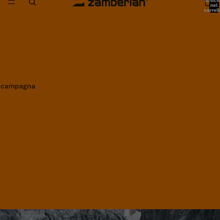
artico
nel
carrell
0
in campagna