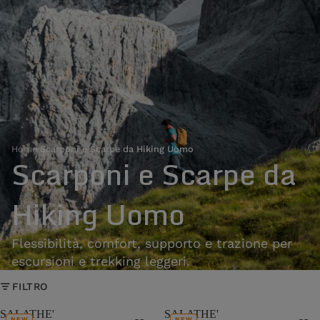
Home
›
Scarponi e Scarpe da Hiking Uomo
Scarponi e Scarpe da
Hiking Uomo
Flessibilità, comfort, supporto e trazione per
escursioni e trekking leggeri.
FILTRO
SALATHE'
SALATHE'
NEW
NEW