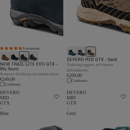
8 recensioni
DEVERO MID GTX - Sand
NEW TRAIL LITE EVO GTX -
Trekking leggero, nel rispetto
Blu Scuro
dell'ambiente.
Scarpone da hiking con tomaia intera
€209,00
€249,00
Confronta
Confronta
DEVERO
DEVERO
MID
MID
GTX
GTX
-
-
Blue
Grey