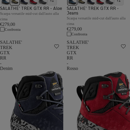
+1
+1
SALATHE' TREK GTX RR - Aloe
SALATHE' TREK GTX RR -
Jeans
Scarpa versatile mid-cut dall'auto alla
Scarpa versatile mid-cut dall'auto alla
cima
cima
€279,00
€279,00
Confronta
Confronta
SALATHE'
SALATHE'
TREK
TREK
GTX
GTX
RR
RR
-
-
Denim
Rosso