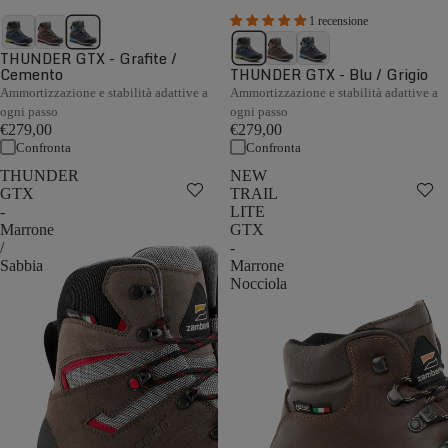
1 recensione
THUNDER GTX - Grafite /
Cemento
THUNDER GTX - Blu / Grigio
Ammortizzazione e stabilità adattive a
Ammortizzazione e stabilità adattive a
ogni passo
ogni passo
€279,00
€279,00
Confronta
Confronta
THUNDER
NEW
GTX
TRAIL
-
LITE
Marrone
GTX
/
-
Sabbia
Marrone
Nocciola