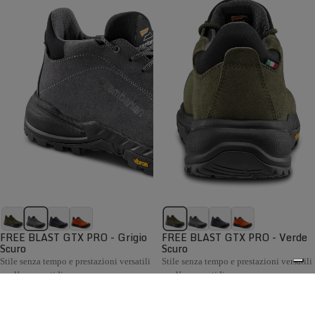
FREE BLAST GTX PRO - Grigio
FREE BLAST GTX PRO - Verde
Scuro
Scuro
Stile senza tempo e prestazioni versatili
Stile senza tempo e prestazioni versatili
per l’uso quotidiano
per l’uso quotidiano
€199,00
€199,00
Confronta
Confronta
La collezione Hiking Uomo Zamberlan comprende scarponi