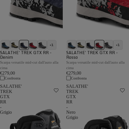
+1
+1
SALATHE' TREK GTX RR -
SALATHE' TREK GTX RR -
Denim
Rosso
Scarpa versatile mid-cut dall'auto alla
Scarpa versatile mid-cut dall'auto alla
cima
cima
€279,00
€279,00
Confronta
Confronta
SALATHE'
SALATHE'
TREK
TREK
GTX
GTX
RR
RR
-
-
Grigio
Nero
Grigio