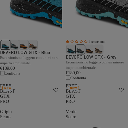
1 recensione
DEVERO LOW GTX - Blue
DEVERO LOW GTX - Grey
Escursionismo leggero con un minore
Escursionismo leggero con un minore
impatto ambientale.
impatto ambientale.
€189,00
€189,00
Confronta
Confronta
FREE
FREE
NEW
NEW
BLAST
BLAST
GTX
GTX
PRO
PRO
-
-
Grigio
Verde
Scuro
Scuro