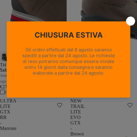
18 recensioni
NEW TRAIL LITE GTX -
Marrone Nocciola
THUNDER GTX - Marrone /
Sabbia
Pelle pieno fiore con trattamento
Hydrobloc®
Ammortizzazione e stabilità adattive a
€235,00
ogni passo
Confronta
€279,00
Confronta
ULTRA
NEW
LITE
TRAIL
GTX
LITE
RR
EVO
-
GTX
Marrone
-
Brown