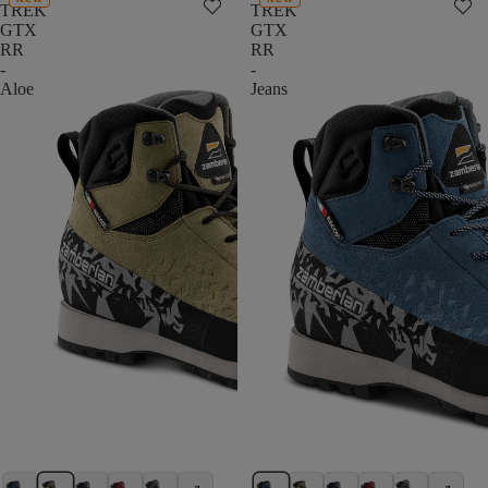
TREK
TREK
GTX
GTX
RR
RR
-
-
Aloe
Jeans