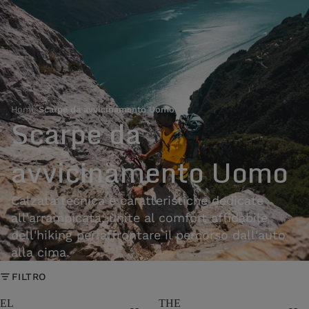
Home
›
Scarpe da avvicinamento Uomo
Scarpe da
avvicinamento Uomo
Calzata tecnica e caratteristiche dedicate
all'arrampicata, unite al comfort affidabile
dell'hiking per affrontare il percorso dall'auto
alla cima.
FILTRO
EL
THE