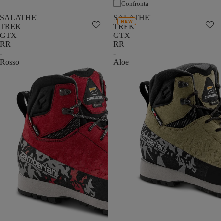
Confronta
SALATHE'
SALATHE'
NEW
TREK
TREK
GTX
GTX
RR
RR
-
-
Rosso
Aloe