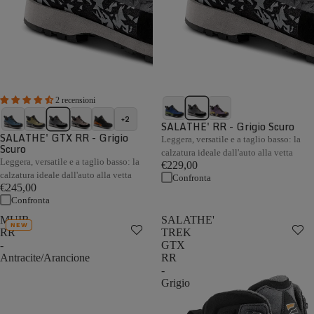
2 recensioni
+2
SALATHE' RR - Grigio Scuro
SALATHE' GTX RR - Grigio
Leggera, versatile e a taglio basso: la
Scuro
calzatura ideale dall'auto alla vetta
Leggera, versatile e a taglio basso: la
€229,00
calzatura ideale dall'auto alla vetta
Confronta
€245,00
Confronta
MUIR
SALATHE'
NEW
RR
TREK
-
GTX
Antracite/Arancione
RR
-
Grigio