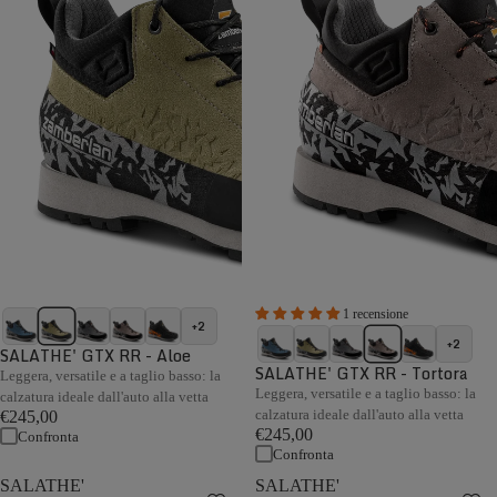
1 recensione
+2
+2
SALATHE' GTX RR - Aloe
SALATHE' GTX RR - Tortora
Leggera, versatile e a taglio basso: la
Leggera, versatile e a taglio basso: la
calzatura ideale dall'auto alla vetta
calzatura ideale dall'auto alla vetta
€245,00
€245,00
Confronta
Confronta
SALATHE'
SALATHE'