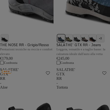
+2
THE NOSE RR - Grigio/Rosso
SALATHE' GTX RR - Jeans
Prestazioni tecniche su roccia e comfort
Leggera, versatile e a taglio basso: la
elevato
calzatura ideale dall'auto alla vetta
€179,00
€245,00
Confronta
Confronta
SALATHE'
SALATHE'
NEW
GTX
GTX
RR
RR
-
-
Aloe
Tortora