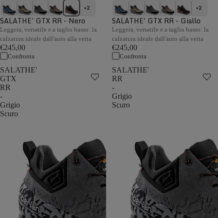
+2
+2
SALATHE' GTX RR - Nero
SALATHE' GTX RR - Giallo
Leggera, versatile e a taglio basso: la
Leggera, versatile e a taglio basso: la
calzatura ideale dall'auto alla vetta
calzatura ideale dall'auto alla vetta
€245,00
€245,00
Confronta
Confronta
SALATHE'
SALATHE'
GTX
RR
RR
-
-
Grigio
Grigio
Scuro
Scuro