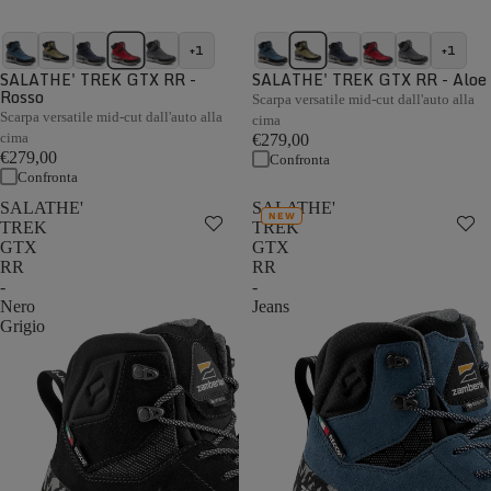
+1
+1
SALATHE' TREK GTX RR -
SALATHE' TREK GTX RR - Aloe
Rosso
Scarpa versatile mid-cut dall'auto alla
Scarpa versatile mid-cut dall'auto alla
cima
cima
€279,00
€279,00
Confronta
Confronta
SALATHE'
SALATHE'
NEW
TREK
TREK
GTX
GTX
RR
RR
-
-
Nero
Jeans
Grigio