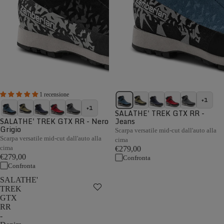
1 recensione
+1
+1
SALATHE' TREK GTX RR -
SALATHE' TREK GTX RR - Nero
Jeans
Grigio
Scarpa versatile mid-cut dall'auto alla
Scarpa versatile mid-cut dall'auto alla
cima
cima
€279,00
€279,00
Confronta
Confronta
SALATHE'
TREK
GTX
RR
-