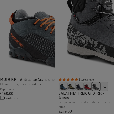
MUIR RR - Antracite/Arancione
1 recensione
Flessibilità, grip e comfort per
+1
l'approach
SALATHE' TREK GTX RR -
€169,00
Grigio
Confronta
Scarpa versatile mid-cut dall'auto alla
cima
€279,00