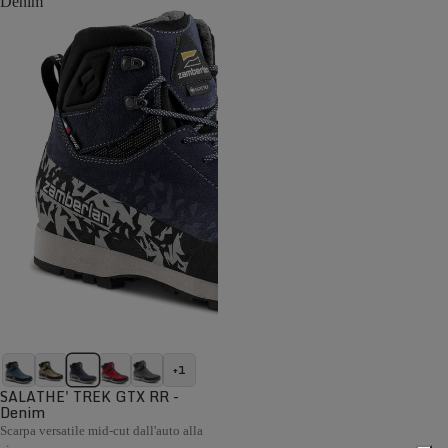
Denim
+1
SALATHE' TREK GTX RR -
Denim
Scarpa versatile mid-cut dall'auto alla