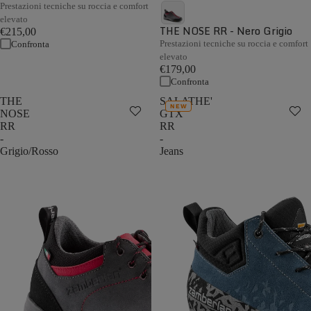
Prestazioni tecniche su roccia e comfort
elevato
THE NOSE RR - Nero Grigio
€215,00
Prestazioni tecniche su roccia e comfort
Confronta
elevato
€179,00
Confronta
THE
SALATHE'
NEW
NOSE
GTX
RR
RR
-
-
Grigio/Rosso
Jeans