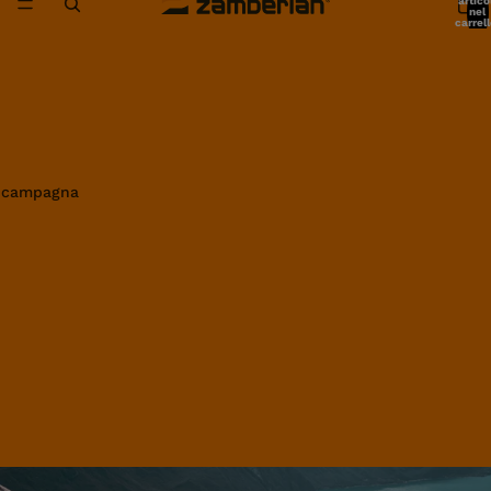
artico
nel
carrell
0
in campagna