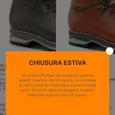
4 recensioni
9 recensioni
LATEMAR NW - Marrone Scuro
Prestazioni e robustezza d'altri tempi in
TOFANE GTX RR NW - Mattone
pregiata pelle toscana.
€355,00
Costruzione a guardolo e prestazioni
Confronta
durature in pregiata pelle toscana.
€399,00
Confronta
NEW
VIOZ
VIOZ
LUX
PLUS
GTX