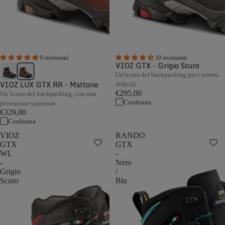
9 recensioni
10 recensioni
VIOZ GTX - Grigio Scuro
Un'icona del backpacking per i terreni
VIOZ LUX GTX RR - Mattone
difficili
€295,00
Un’icona del backpacking, con una
Confronta
protezione superiore
€329,00
Confronta
VIOZ
RANDO
GTX
GTX
WL
-
-
Nero
Grigio
/
Scuro
Blu