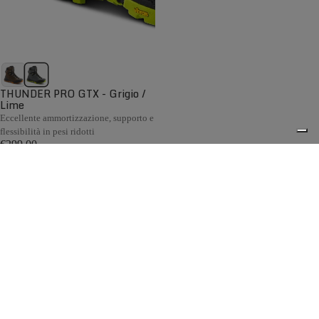
THUNDER PRO GTX - Grigio /
Lime
Eccellente ammortizzazione, supporto e
flessibilità in pesi ridotti
€299,00
Confronta
La collezione Backpacking Uomo Zamberlan è progettata
per affrontare escursioni più lunghe e raggiungere mete
sempre più lontane, permettendoti di esplorare nuovi
0
territori senza affaticare i piedi. Dai sentieri più
impegnativi ai trekking di lunga percorrenza, ogni scarpone
è progettato per offrire comfort e una calzata ottimale fin
dal primo utilizzo, accompagnandoti per molti anni di
avventure.
Spedizione gratuita sopra ai 150,00€