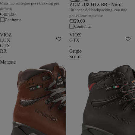
Massimo sostegno per i trekking più
VIOZ LUX GTX RR - Nero
difficili
Un’icona del backpacking, con una
€305,00
protezione superiore
Confronta
€329,00
Confronta
VIOZ
VIOZ
LUX
GTX
GTX
-
RR
Grigio
-
Scuro
Mattone