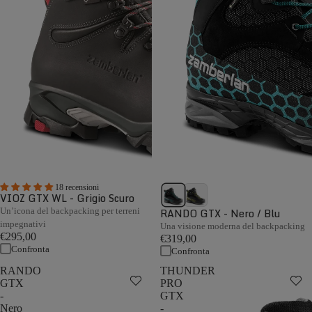
18 recensioni
VIOZ GTX WL - Grigio Scuro
Un’icona del backpacking per terreni
RANDO GTX - Nero / Blu
impegnativi
Una visione moderna del backpacking
€295,00
€319,00
Confronta
Confronta
RANDO
THUNDER
GTX
PRO
-
GTX
Nero
-