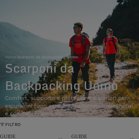
Home
›
Scarponi da Backpacking Uomo
Scarponi da
Backpacking Uomo
Comfort, supporto e protezione superiori per
escursioni fuori sentiero, su terreni impegnativi
e con carichi pesanti.
FILTRO
GUIDE
GUIDE