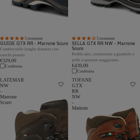
5 recensioni
5 recensioni
GUIDE GTX RR - Marrone Scuro
SELLA GTX RR NW - Marrone
Scuro
Comfort nelle lunghe distanze con
Profilo alto, costruzione a guardolo e
carichi pesanti
pelle a spessore maggiorato.
€329,00
€439,00
Confronta
Confronta
LATEMAR
TOFANE
NW
GTX
-
RR
Marrone
NW
Scuro
-
Mattone