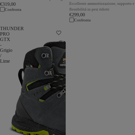
Eccellente ammortizzazione, supporto e
€319,00
flessibilità in pesi ridotti
Confronta
€299,00
Confronta
THUNDER
PRO
GTX
-
Grigio
/
Lime