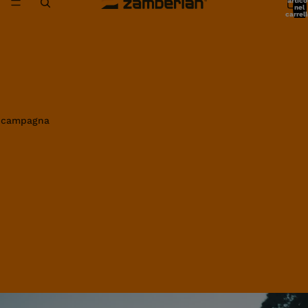
artico
nel
carrell
0
in campagna