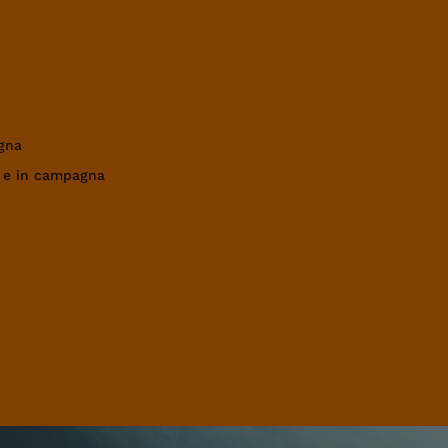
gna
a e in campagna