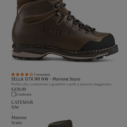
5 recensioni
SELLA GTX RR NW - Marrone Scuro
Profilo alto, costruzione a guardolo e pelle a spessore maggiorato.
€439,00
Confronta
LATEMAR
NW
-
Marrone
Scuro