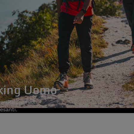
king Uomo
scursioni fuori
esanti.