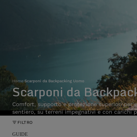
Home
›
Scarponi da Backpacking Uomo
Scarponi da Backpac
Comfort, supporto e protezione superiori per e
sentiero, su terreni impegnativi e con carichi p
FILTRO
GUIDE