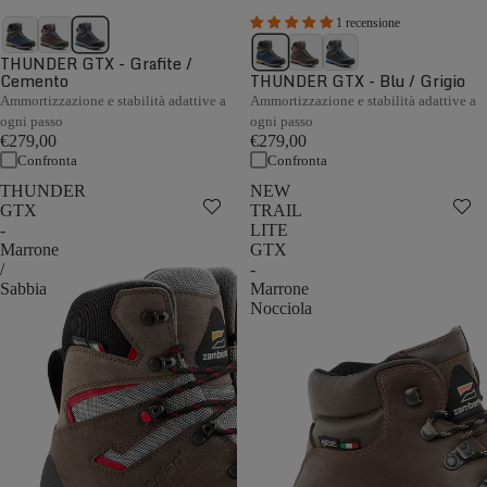
1 recensione
THUNDER GTX - Grafite /
Cemento
THUNDER GTX - Blu / Grigio
Ammortizzazione e stabilità adattive a
Ammortizzazione e stabilità adattive a
ogni passo
ogni passo
€279,00
€279,00
Confronta
Confronta
THUNDER
NEW
GTX
TRAIL
-
LITE
Marrone
GTX
/
-
Sabbia
Marrone
Nocciola