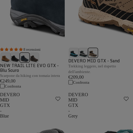
8 recensioni
DEVERO MID GTX - Sand
NEW TRAIL LITE EVO GTX -
Trekking leggero, nel rispetto
Blu Scuro
dell'ambiente.
Scarpone da hiking con tomaia intera
€209,00
€249,00
Confronta
Confronta
DEVERO
DEVERO
MID
MID
GTX
GTX
-
-
Blue
Grey