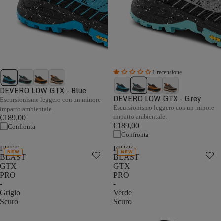
1 recensione
DEVERO LOW GTX - Blue
DEVERO LOW GTX - Grey
Escursionismo leggero con un minore
Escursionismo leggero con un minore
impatto ambientale.
impatto ambientale.
€189,00
€189,00
Confronta
Confronta
FREE
FREE
NEW
NEW
BLAST
BLAST
GTX
GTX
PRO
PRO
-
-
Grigio
Verde
Scuro
Scuro