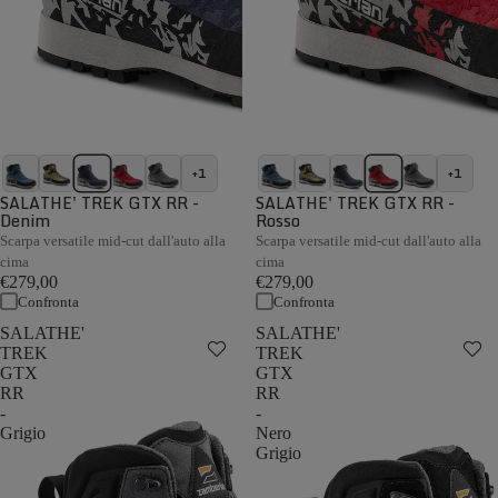
+1
+1
SALATHE' TREK GTX RR -
SALATHE' TREK GTX RR -
Denim
Rosso
Scarpa versatile mid-cut dall'auto alla
Scarpa versatile mid-cut dall'auto alla
cima
cima
€279,00
€279,00
Confronta
Confronta
SALATHE'
SALATHE'
TREK
TREK
GTX
GTX
RR
RR
-
-
Grigio
Nero
Grigio