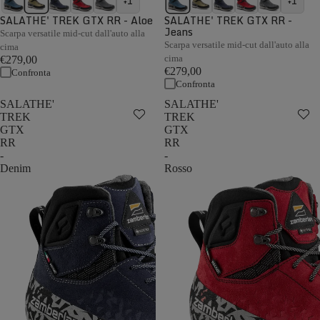
+1
+1
SALATHE' TREK GTX RR - Aloe
SALATHE' TREK GTX RR -
Jeans
Scarpa versatile mid-cut dall'auto alla
Scarpa versatile mid-cut dall'auto alla
cima
cima
€279,00
€279,00
Confronta
Confronta
SALATHE'
SALATHE'
TREK
TREK
GTX
GTX
RR
RR
-
-
Denim
Rosso