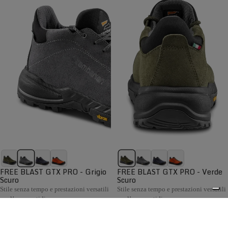
FREE BLAST GTX PRO - Grigio
FREE BLAST GTX PRO - Verde
Scuro
Scuro
Stile senza tempo e prestazioni versatili
Stile senza tempo e prestazioni versatili
per l’uso quotidiano
per l’uso quotidiano
€199,00
€199,00
Confronta
Confronta
La collezione Hiking Uomo Zamberlan comprende scarponi