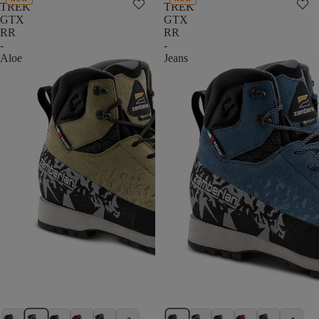
TREK
TREK
GTX
GTX
RR
RR
-
-
Aloe
Jeans