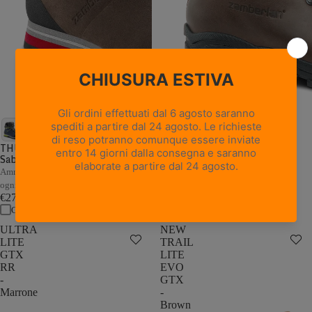
18 recensioni
NEW TRAIL LITE GTX -
Marrone Nocciola
THUNDER GTX - Marrone /
Sabbia
Pelle pieno fiore con trattamento
Hydrobloc®
Ammortizzazione e stabilità adattive a
€235,00
ogni passo
Confronta
€279,00
Confronta
ULTRA
NEW
LITE
TRAIL
GTX
LITE
RR
EVO
-
GTX
Marrone
-
Brown