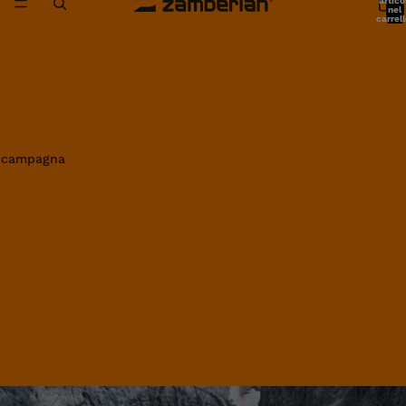
artico
nel
carrell
0
in campagna