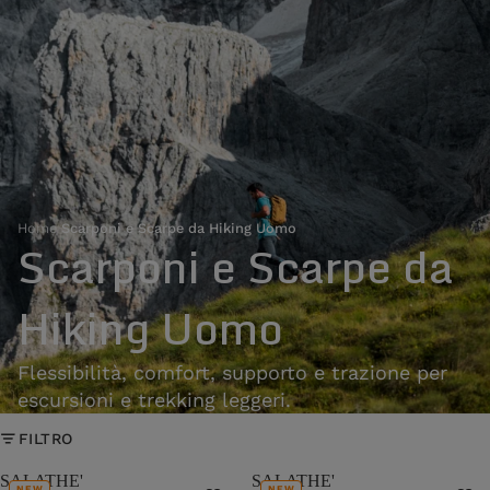
Home
›
Scarponi e Scarpe da Hiking Uomo
Scarponi e Scarpe da
Hiking Uomo
Flessibilità, comfort, supporto e trazione per
escursioni e trekking leggeri.
FILTRO
SALATHE'
SALATHE'
NEW
NEW