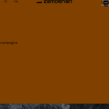
artico
nel
carrell
0
in campagna