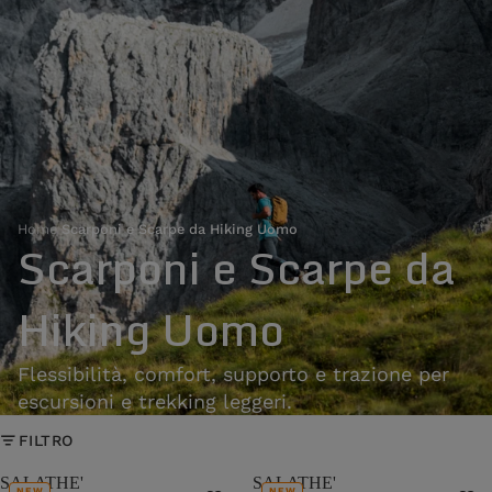
Home
›
Scarponi e Scarpe da Hiking Uomo
Scarponi e Scarpe da
Hiking Uomo
Flessibilità, comfort, supporto e trazione per
escursioni e trekking leggeri.
FILTRO
SALATHE'
SALATHE'
NEW
NEW