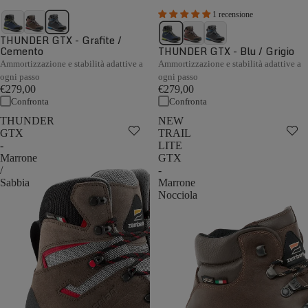
1 recensione
THUNDER GTX - Grafite /
Cemento
THUNDER GTX - Blu / Grigio
Ammortizzazione e stabilità adattive a
Ammortizzazione e stabilità adattive a
ogni passo
ogni passo
€279,00
€279,00
Confronta
Confronta
THUNDER
NEW
GTX
TRAIL
-
LITE
Marrone
GTX
/
-
Sabbia
Marrone
Nocciola