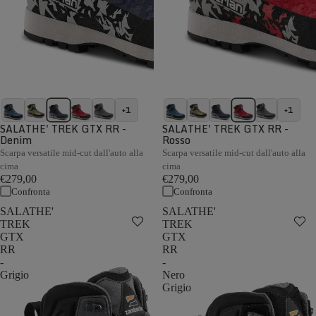
+1
+1
SALATHE' TREK GTX RR -
SALATHE' TREK GTX RR -
Denim
Rosso
Scarpa versatile mid-cut dall'auto alla
Scarpa versatile mid-cut dall'auto alla
cima
cima
€279,00
€279,00
Confronta
Confronta
SALATHE'
SALATHE'
TREK
TREK
GTX
GTX
RR
RR
-
-
Grigio
Nero
Grigio