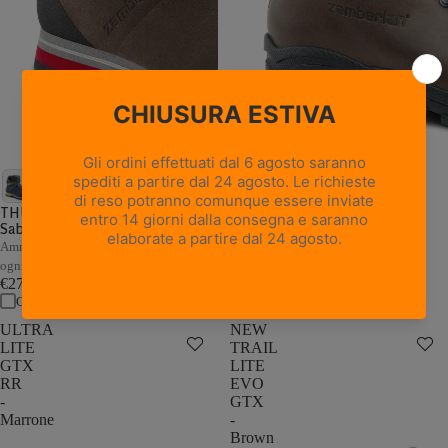
18 recensioni
NEW TRAIL LITE GTX -
Marrone Nocciola
THUNDER GTX - Marrone /
Sabbia
Pelle pieno fiore con trattamento
Hydrobloc®
Ammortizzazione e stabilità adattive a
€235,00
ogni passo
Confronta
€279,00
Confronta
ULTRA
NEW
LITE
TRAIL
GTX
LITE
RR
EVO
-
GTX
Marrone
-
Brown