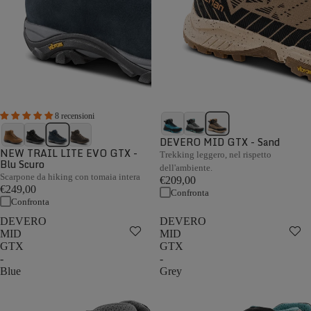
8 recensioni
DEVERO MID GTX - Sand
NEW TRAIL LITE EVO GTX -
Trekking leggero, nel rispetto
Blu Scuro
dell'ambiente.
Scarpone da hiking con tomaia intera
€209,00
€249,00
Confronta
Confronta
DEVERO
DEVERO
MID
MID
GTX
GTX
-
-
Blue
Grey