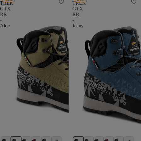
TREK
TREK
GTX
GTX
RR
RR
-
-
Aloe
Jeans