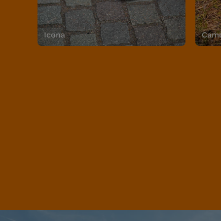
Icona
Camo