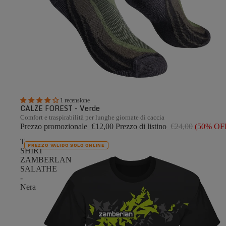
1 recensione
CALZE FOREST - Verde
Comfort e traspirabilità per lunghe giornate di caccia
Prezzo promozionale
€12,00
Prezzo di listino
€24,00
(50% OF
T-
PREZZO VALIDO SOLO ONLINE
SHIRT
ZAMBERLAN
SALATHE
-
Nera