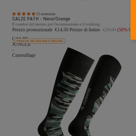
13 recensioni
CALZE PATH - Nero/Orange
Il comfort del merino per l'escursionismo e il trekking
Prezzo promozionale
€14,50
Prezzo di listino
€29,00
(50% OF
CALZE
PREZZO VALIDO SOLO ONLINE
JUNGLE
-
Camouflage