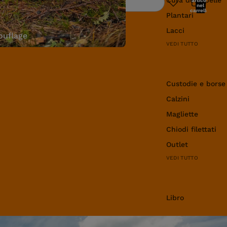
articoli
Ricerca
nel
carrello:
Plantari
0
Lacci
uflage
VEDI TUTTO
Abbigliamento e 
Custodie e borse
Calzini
Magliette
Chiodi filettati
Outlet
VEDI TUTTO
Libro
Libro