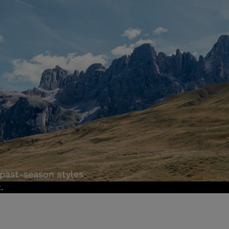
past-season styles
.