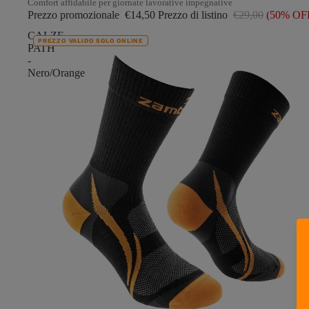
Comfort affidabile per giornate lavorative impegnative
Prezzo promozionale
€14,50
Prezzo di listino
€29,00
(50% OF
CALZE
PREZZO VALIDO SOLO ONLINE
PATH
-
Nero/Orange