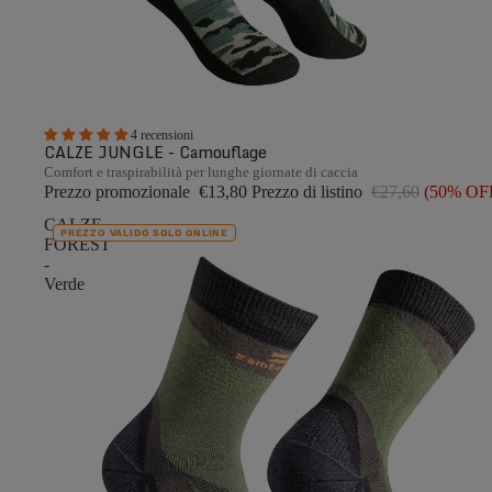
4 recensioni
CALZE JUNGLE - Camouflage
Comfort e traspirabilità per lunghe giornate di caccia
Prezzo promozionale
€13,80
Prezzo di listino
€27,60
(50% OF
CALZE
PREZZO VALIDO SOLO ONLINE
FOREST
-
Verde