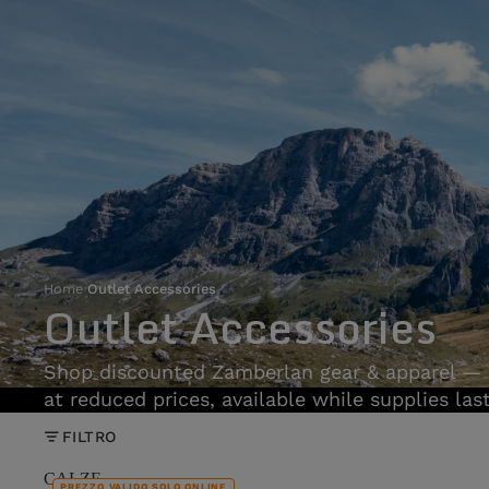
Home
›
Outlet Accessories
Outlet Accessories
Shop discounted Zamberlan gear & apparel — 
at reduced prices, available while supplies last
FILTRO
CALZE
PREZZO VALIDO SOLO ONLINE