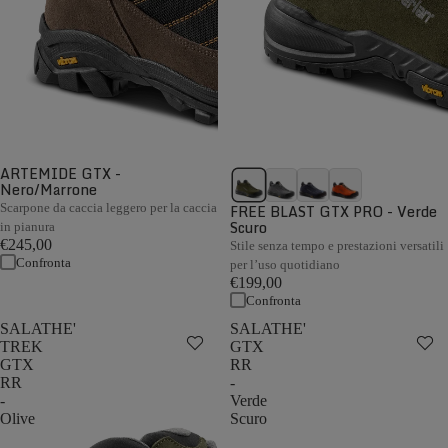
ARTEMIDE GTX -
Nero/Marrone
Scarpone da caccia leggero per la caccia
FREE BLAST GTX PRO - Verde
Scuro
in pianura
€245,00
Stile senza tempo e prestazioni versatili
Confronta
per l’uso quotidiano
€199,00
Confronta
SALATHE'
SALATHE'
TREK
GTX
GTX
RR
RR
-
-
Verde
Olive
Scuro