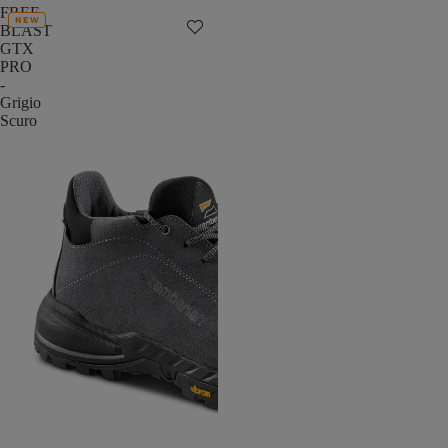
FREE
NEW
BLAST
GTX
PRO
-
Grigio
Scuro