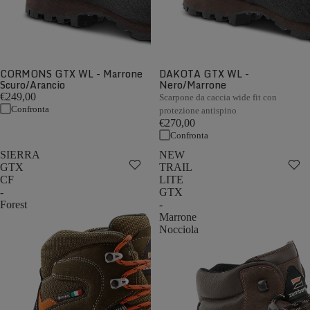
CORMONS GTX WL - Marrone
DAKOTA GTX WL -
Scuro/Arancio
Nero/Marrone
€249,00
Scarpone da caccia wide fit con
Confronta
protezione antispino
€270,00
Confronta
SIERRA
NEW
GTX
TRAIL
CF
LITE
-
GTX
Forest
-
Marrone
Nocciola