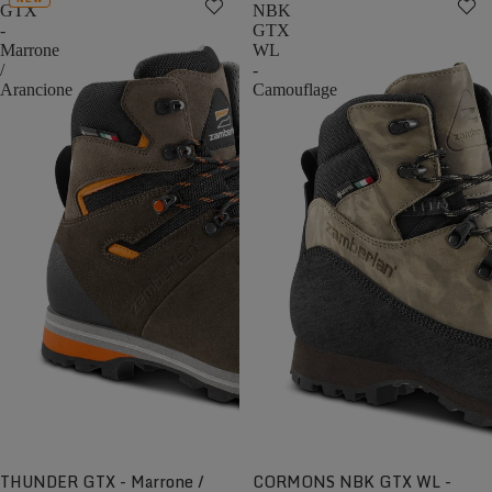
GTX
NBK
-
GTX
Marrone
WL
/
-
Arancione
Camouflage
THUNDER GTX - Marrone /
CORMONS NBK GTX WL -