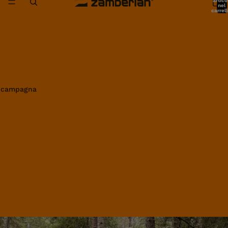
artico
nel
carrell
0
in campagna