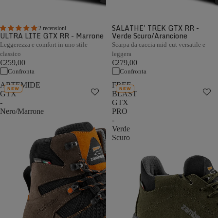
SALATHE' TREK GTX RR -
2 recensioni
ULTRA LITE GTX RR - Marrone
Verde Scuro/Arancione
Leggerezza e comfort in uno stile
Scarpa da caccia mid-cut versatile e
classico
leggera
€259,00
€279,00
Confronta
Confronta
ARTEMIDE
FREE
NEW
NEW
GTX
BLAST
-
GTX
Nero/Marrone
PRO
-
Verde
Scuro