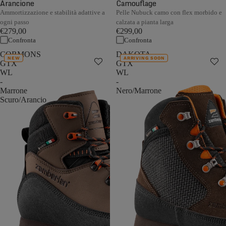
Arancione
Camouflage
Ammortizzazione e stabilità adattive a
Pelle Nubuck camo con flex morbido e
ogni passo
calzata a pianta larga
€279,00
€299,00
Confronta
Confronta
CORMONS
DAKOTA
NEW
ARRIVING SOON
GTX
GTX
WL
WL
-
-
Marrone
Nero/Marrone
Scuro/Arancio