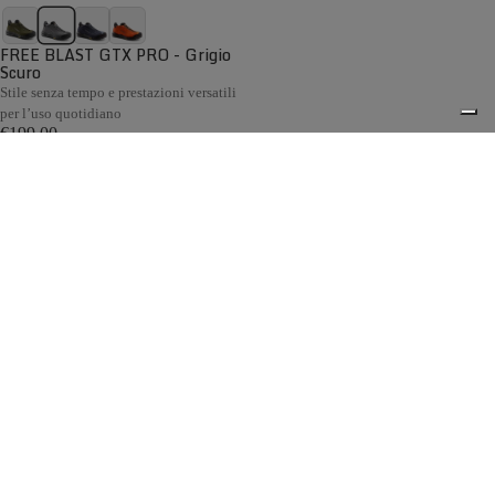
FREE BLAST GTX PRO - Grigio
Scuro
Stile senza tempo e prestazioni versatili
per l’uso quotidiano
€199,00
Confronta
Gli scarponi da caccia per collina e pianura Zamberlan
sono progettati per i cacciatori che si muovono su terreni
collinari e nelle aree aperte. Ogni modello offre il giusto
0
equilibrio tra comfort, flessibilità e protezione, risultando
ideale sia per la caccia in battuta sia per la caccia da
appostamento. La fodera GORE-TEX garantisce
impermeabilità e traspirabilità, mentre le suole Vibram®
assicurano un grip affidabile anche sui terreni fangosi.
Spedizione gratuita sopra ai 150,00€
Italian Design since 1929
Resi facili entro 14 giorni