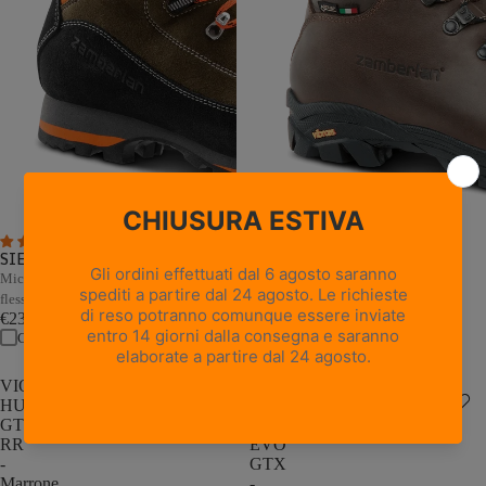
4 recensioni
18 recensioni
SIERRA GTX CF - Forest
NEW TRAIL LITE GTX -
Marrone Nocciola
Microfibra e pelle resistenti con
Pelle pieno fiore con trattamento
flessione naturale
Hydrobloc®
€239,00
€235,00
Confronta
Confronta
VIOZ
NEW
HUNT
TRAIL
GTX
LITE
RR
EVO
-
GTX
Marrone
-