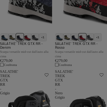
+1
+1
SALATHE' TREK GTX RR -
SALATHE' TREK GTX RR -
Denim
Rosso
Scarpa versatile mid-cut dall'auto alla
Scarpa versatile mid-cut dall'auto alla
cima
cima
€279,00
€279,00
Confronta
Confronta
SALATHE'
SALATHE'
TREK
TREK
GTX
GTX
RR
RR
-
-
Grigio
Nero
Grigio