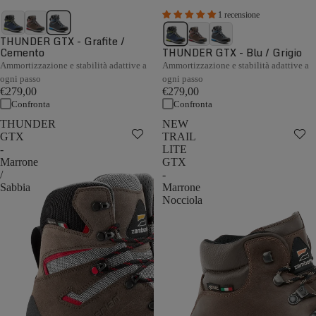
1 recensione
THUNDER GTX - Grafite /
Cemento
THUNDER GTX - Blu / Grigio
Ammortizzazione e stabilità adattive a
Ammortizzazione e stabilità adattive a
ogni passo
ogni passo
€279,00
€279,00
Confronta
Confronta
THUNDER
NEW
GTX
TRAIL
-
LITE
Marrone
GTX
/
-
Sabbia
Marrone
Nocciola