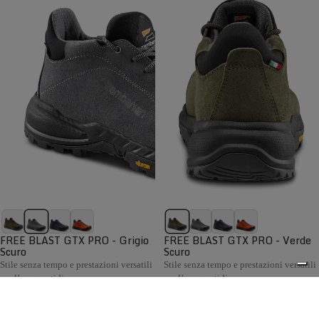
FREE BLAST GTX PRO - Grigio
FREE BLAST GTX PRO - Verde
Scuro
Scuro
Stile senza tempo e prestazioni versatili
Stile senza tempo e prestazioni versatili
per l’uso quotidiano
per l’uso quotidiano
€199,00
€199,00
Confronta
Confronta
La collezione Hiking Uomo Zamberlan comprende scarponi