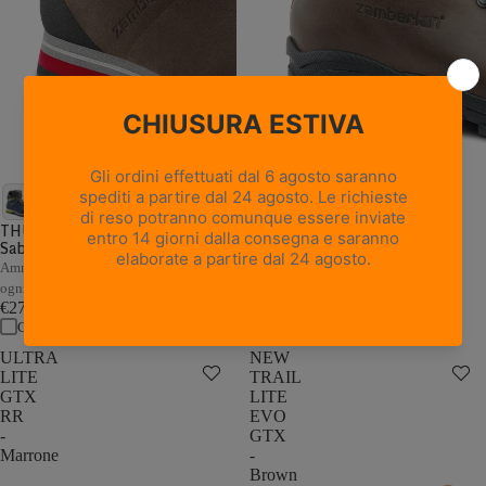
18 recensioni
NEW TRAIL LITE GTX -
Marrone Nocciola
THUNDER GTX - Marrone /
Sabbia
Pelle pieno fiore con trattamento
Hydrobloc®
Ammortizzazione e stabilità adattive a
€235,00
ogni passo
Confronta
€279,00
Confronta
ULTRA
NEW
LITE
TRAIL
GTX
LITE
RR
EVO
-
GTX
Marrone
-
Brown