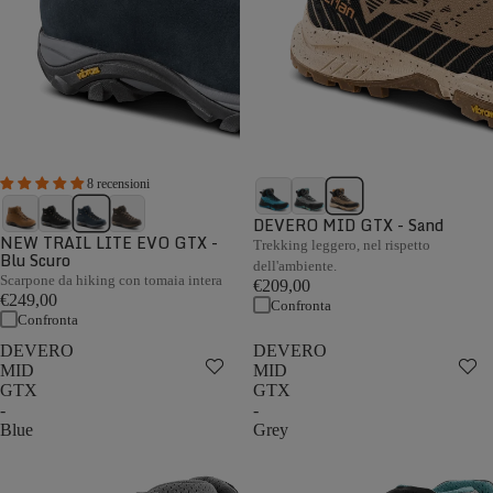
8 recensioni
DEVERO MID GTX - Sand
NEW TRAIL LITE EVO GTX -
Trekking leggero, nel rispetto
Blu Scuro
dell'ambiente.
Scarpone da hiking con tomaia intera
€209,00
€249,00
Confronta
Confronta
DEVERO
DEVERO
MID
MID
GTX
GTX
-
-
Blue
Grey