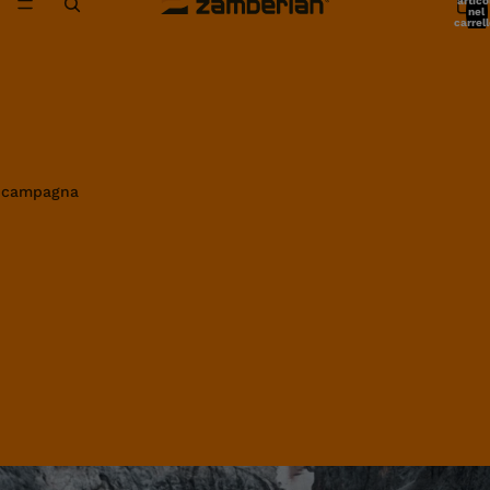
artico
nel
carrell
0
in campagna