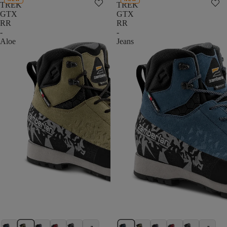
TREK
TREK
GTX
GTX
RR
RR
-
-
Aloe
Jeans