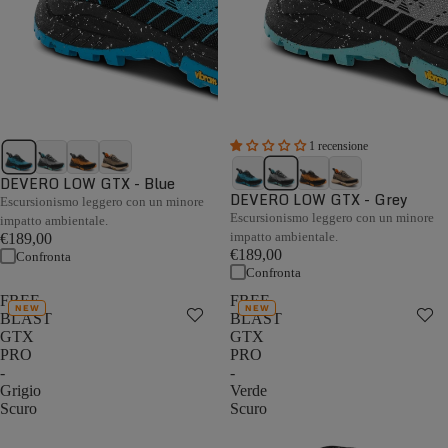
1 recensione
DEVERO LOW GTX - Blue
DEVERO LOW GTX - Grey
Escursionismo leggero con un minore
Escursionismo leggero con un minore
impatto ambientale.
impatto ambientale.
€189,00
€189,00
Confronta
Confronta
FREE
FREE
NEW
NEW
BLAST
BLAST
GTX
GTX
PRO
PRO
-
-
Grigio
Verde
Scuro
Scuro