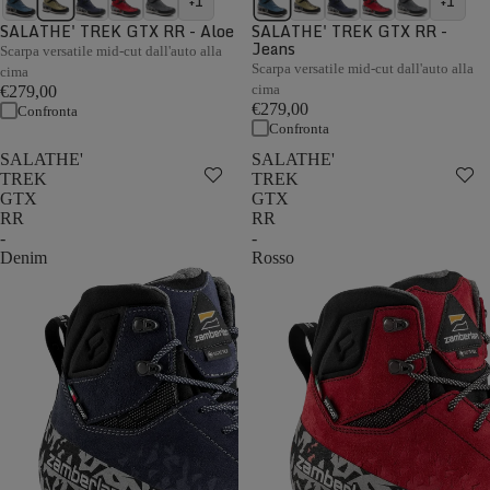
+1
+1
SALATHE' TREK GTX RR - Aloe
SALATHE' TREK GTX RR -
Jeans
Scarpa versatile mid-cut dall'auto alla
Scarpa versatile mid-cut dall'auto alla
cima
cima
€279,00
€279,00
Confronta
Confronta
SALATHE'
SALATHE'
TREK
TREK
GTX
GTX
RR
RR
-
-
Denim
Rosso