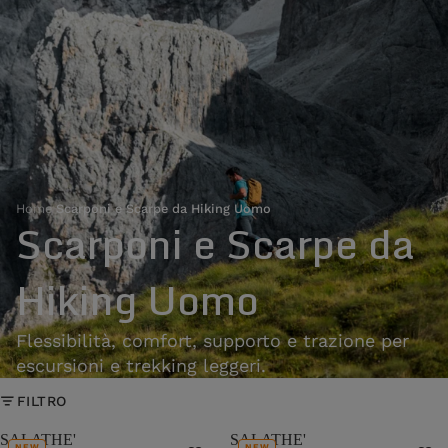
Home
›
Scarponi e Scarpe da Hiking Uomo
Scarponi e Scarpe da
Hiking Uomo
Flessibilità, comfort, supporto e trazione per
escursioni e trekking leggeri.
FILTRO
SALATHE'
SALATHE'
NEW
NEW