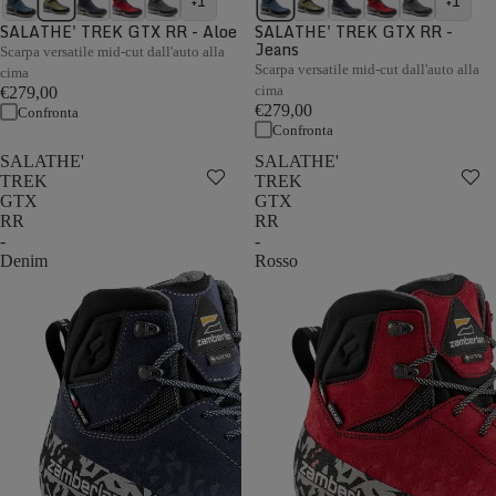
+1
+1
SALATHE' TREK GTX RR - Aloe
SALATHE' TREK GTX RR -
Jeans
Scarpa versatile mid-cut dall'auto alla
Scarpa versatile mid-cut dall'auto alla
cima
cima
€279,00
€279,00
Confronta
Confronta
SALATHE'
SALATHE'
TREK
TREK
GTX
GTX
RR
RR
-
-
Denim
Rosso