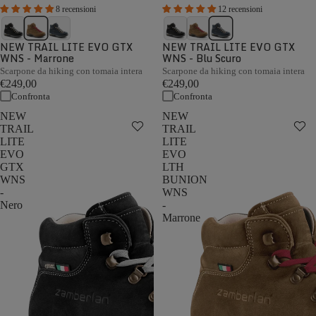
8 recensioni
12 recensioni
NEW TRAIL LITE EVO GTX
NEW TRAIL LITE EVO GTX
WNS - Marrone
WNS - Blu Scuro
Scarpone da hiking con tomaia intera
Scarpone da hiking con tomaia intera
€249,00
€249,00
Confronta
Confronta
NEW
NEW
TRAIL
TRAIL
LITE
LITE
EVO
EVO
GTX
LTH
WNS
BUNION
-
WNS
Nero
-
Marrone