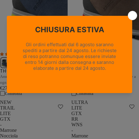
1 recensione
THUNDER GTX - Marrone /
THUNDER GTX - Blu / Grigio
Sabbia
Ammortizzazione e stabilità adattive a
Ammortizzazione e stabilità adattive a
ogni passo
ogni passo
€279,00
€279,00
Confronta
Confronta
NEW
ULTRA
TRAIL
LITE
LITE
GTX
GTX
RR
-
WNS
Marrone
-
Nocciola
Marrone