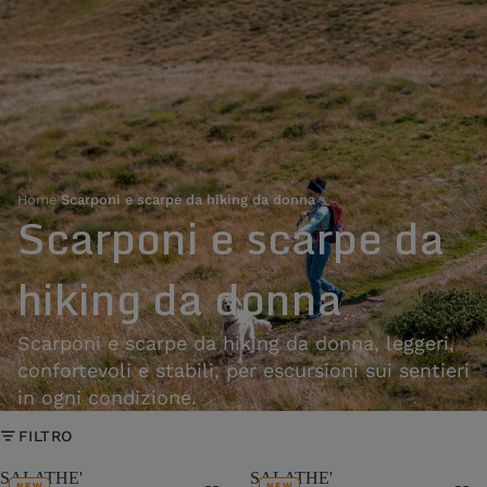
Home
›
Scarponi e scarpe da hiking da donna
Scarponi e scarpe da
hiking da donna
Scarponi e scarpe da hiking da donna, leggeri,
confortevoli e stabili, per escursioni sui sentieri
in ogni condizione.
FILTRO
SALATHE'
SALATHE'
NEW
NEW