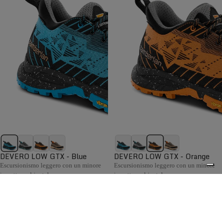
DEVERO LOW GTX - Blue
DEVERO LOW GTX - Orange
Escursionismo leggero con un minore
Escursionismo leggero con un minore
impatto ambientale.
impatto ambientale.
€189,00
€189,00
Confronta
Confronta
La collezione Hiking da donna Zamberlan comprende
scarponi e scarpe confortevoli, flessibili e pronti ad
0
affrontare ogni condizione meteo, con supporto e grip