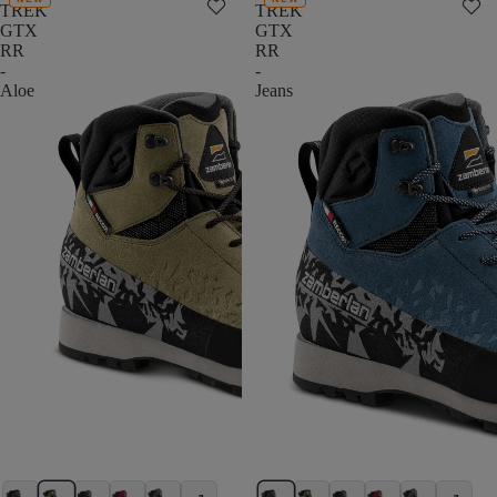
TREK
TREK
GTX
GTX
RR
RR
-
-
Aloe
Jeans