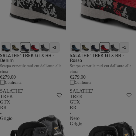
+1
+1
SALATHE' TREK GTX RR -
SALATHE' TREK GTX RR -
Denim
Rosso
Scarpa versatile mid-cut dall'auto alla
Scarpa versatile mid-cut dall'auto alla
cima
cima
€279,00
€279,00
Confronta
Confronta
SALATHE'
SALATHE'
TREK
TREK
GTX
GTX
RR
RR
-
-
Grigio
Nero
Grigio