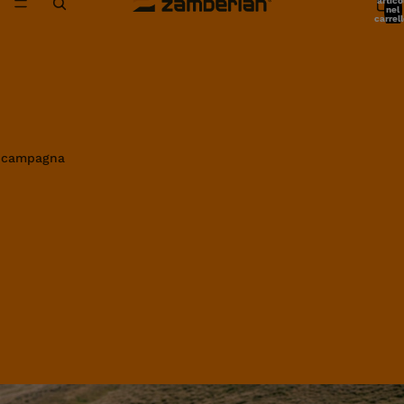
artico
nel
carrell
0
in campagna