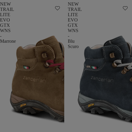
NEW
NEW
TRAIL
TRAIL
LITE
LITE
EVO
EVO
GTX
GTX
WNS
WNS
-
-
Marrone
Blu
Scuro