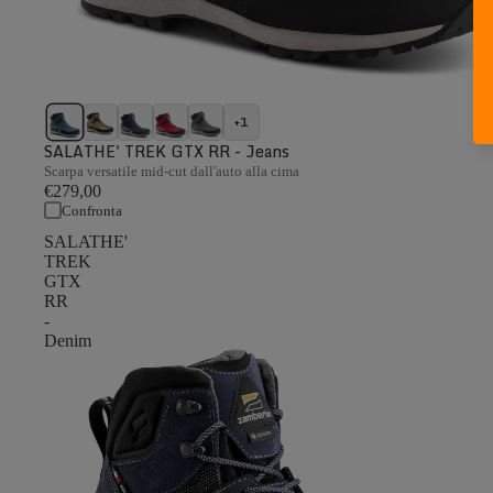
+1
SALATHE' TREK GTX RR - Jeans
Scarpa versatile mid-cut dall'auto alla cima
€279,00
Confronta
SALATHE'
TREK
GTX
RR
-
Denim