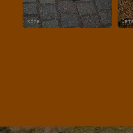
Icona
Camo