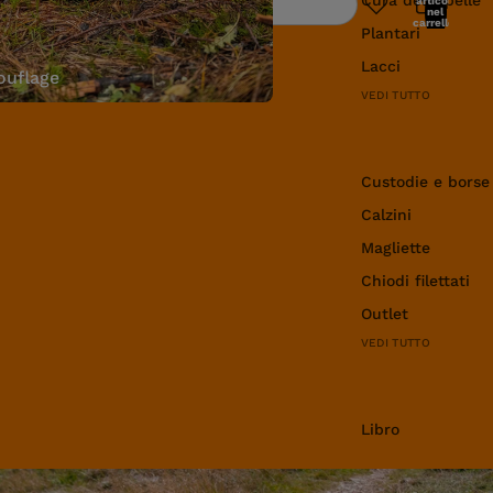
articoli
Ricerca
nel
carrello:
Plantari
0
Lacci
uflage
VEDI TUTTO
Abbigliamento e 
Custodie e borse
Calzini
Magliette
Chiodi filettati
Outlet
VEDI TUTTO
Libro
Libro