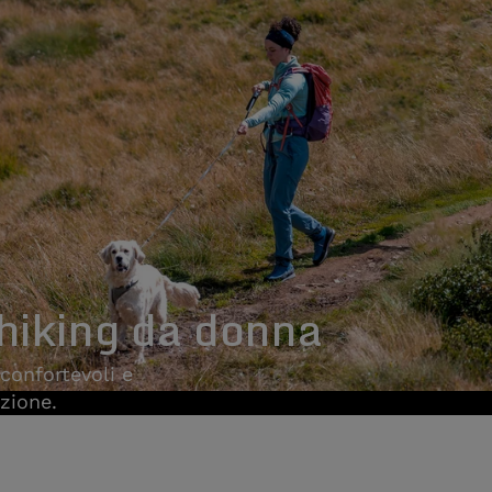
 hiking da donna
confortevoli e
izione.