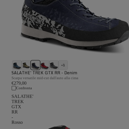
+1
SALATHE' TREK GTX RR - Denim
Scarpa versatile mid-cut dall'auto alla cima
€279,00
Confronta
SALATHE'
TREK
GTX
RR
-
Rosso