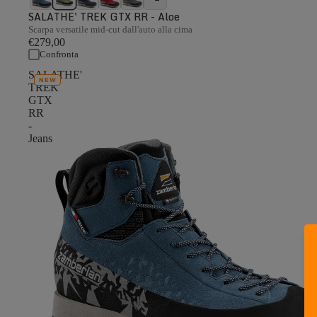
SALATHE' TREK GTX RR - Aloe
Scarpa versatile mid-cut dall'auto alla cima
€279,00
Confronta
SALATHE'
NEW
TREK
GTX
RR
-
Jeans