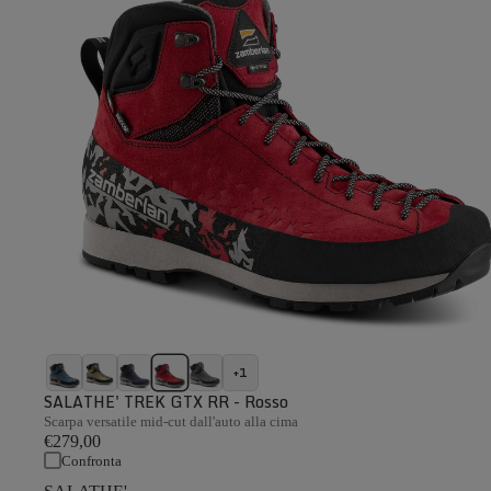
+1
SALATHE' TREK GTX RR - Rosso
Scarpa versatile mid-cut dall'auto alla cima
€279,00
Confronta