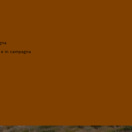
gna
a e in campagna