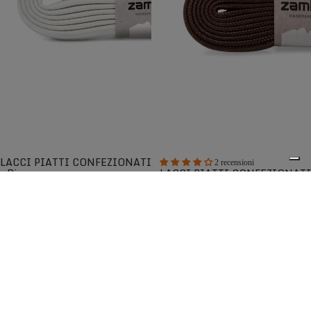
LACCI PIATTI CONFEZIONATI
2 recensioni
- Bianco
LACCI PIATTI CONFEZIONATI
- Marrone Scuro
Lacci piatti di ricambio di alta qualità
Lacci piatti di ricambio di alta qualità
€5,00
€5,00
La collezione Zamberlan dedicata alla cura e manutenzione
0
comprende ricambi originali progettati per mantenere le
prestazioni delle tue calzature, prodotti specifici per la
pulizia e il trattamento della pelle che ne prolungano la
durata, oltre ad accessori pensati per migliorare
l'esperienza d'uso e preservare nel tempo i tuoi scarponi.