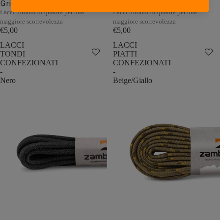
Grigio/Arancio
Fango/Tabacco
Lacci rotondi di qualità per una
Lacci rotondi di qualità per una
maggiore scorrevolezza
maggiore scorrevolezza
€5,00
€5,00
LACCI
LACCI
TONDI
PIATTI
CONFEZIONATI
CONFEZIONATI
-
-
Nero
Beige/Giallo