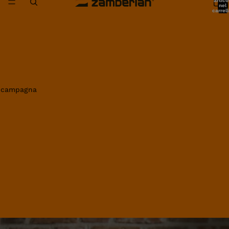
artico
nel
carrell
0
in campagna