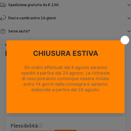
Spedizione gratuita da € 150
Resi e cambi entro 14 giorni
Serve aiuto?
VIOZ GTX WL - GRIGIO SCURO
Caratteristiche
UTILIZZO
Backpacking e caccia
PESO
715g
Based on size US 8 (Half Pair)
ALTEZZA TOMAIA
Media
Flessibilità