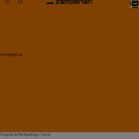
artico
nel
carrell
0
in campagna
Scarponi da Backpacking e Caccia