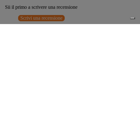
Sii il primo a scrivere una recensione
Scrivi una recensione
Nessun elemento trovato
Potrebbero interessarti anche
€295,00
0
Accessori consigliati
Spedizione gratuita sopra ai 150,00€
Italian Design since 1929
Resi facili entro 14 giorni
Hai bisogno di aiuto?