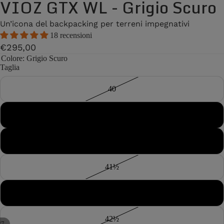
VIOZ GTX WL - Grigio Scuro
Un’icona del backpacking per terreni impegnativi
18 recensioni
€295,00
Colore
: Grigio Scuro
Taglia
40
40½
41
41½
42
42½
/
7