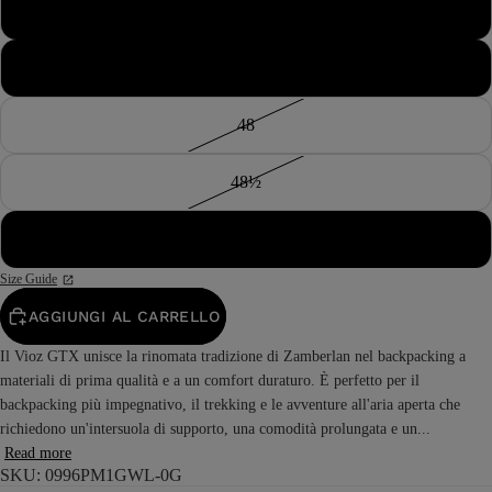
47
47½
48
48½
49
Size Guide
AGGIUNGI AL CARRELLO
Il Vioz GTX unisce la rinomata tradizione di Zamberlan nel backpacking a
materiali di prima qualità e a un comfort duraturo. È perfetto per il
backpacking più impegnativo, il trekking e le avventure all'aria aperta che
richiedono un'intersuola di supporto, una comodità prolungata e un...
Read more
SKU: 0996PM1GWL-0G