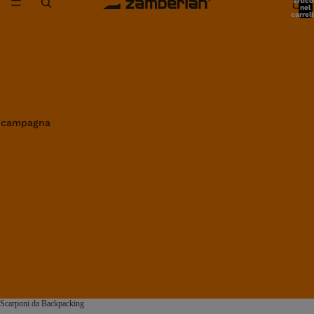
artico
nel
carrell
0
in campagna
Scarponi da Backpacking