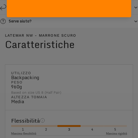
Resi e cambi entro 14 giorni
Serve aiuto?
LATEMAR NW - MARRONE SCURO
Caratteristiche
UTILIZZO
Backpacking
PESO
960g
Based on size US 8 (Half Pair)
ALTEZZA TOMAIA
Media
Flessibilità
1
2
3
4
5
Massima flessibilità
Massima rigidità