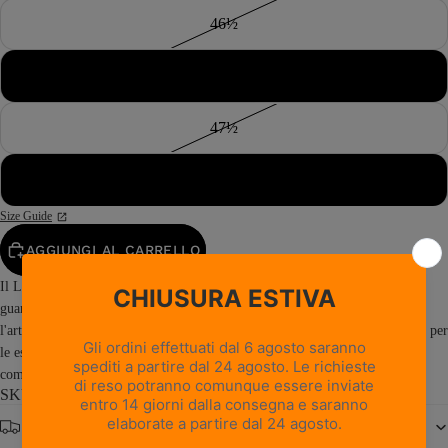
46½
47
47½
48
Size Guide
AGGIUNGI AL CARRELLO
Il Latemar NW è il nostro scarpone con fodera in pelle e lavorazione a
guardolo più venduto. Un classico moderno che fonde perfettamente
l'artigianalità della vecchia scuola con materiali di ultima generazione, nato per
le escursioni più selvagge dove sono richieste robustezza, affidabilità e
comfort...
Read more
SKU: 1023PM1P-0B
Spedizione gratuita da € 150