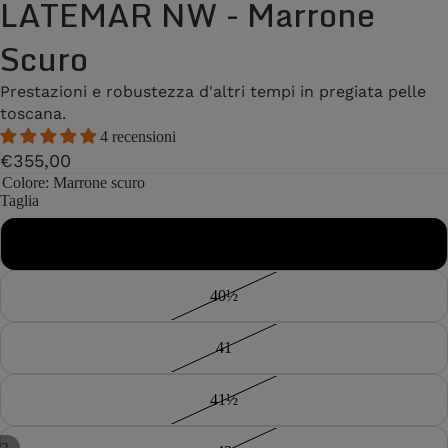
LATEMAR NW - Marrone
Scuro
Prestazioni e robustezza d'altri tempi in pregiata pelle
toscana.
4 recensioni
€355,00
Colore
: Marrone scuro
Taglia
40
40½
41
41½
/
2