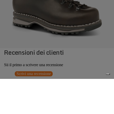
Recensioni dei clienti
Sii il primo a scrivere una recensione
Scrivi una recensione
Nessun elemento trovato
Potrebbero interessarti anche
€355,00
0