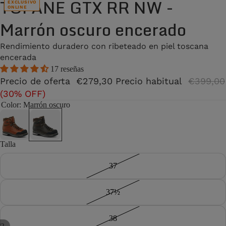
TOFANE GTX RR NW -
EXCLUSIVO
ONLINE
Marrón oscuro encerado
Rendimiento duradero con ribeteado en piel toscana
encerada
17 reseñas
Precio de oferta
€279,30
Precio habitual
€399,00
(30% OFF)
Color
: Marrón oscuro
Talla
37
37½
38
/
2