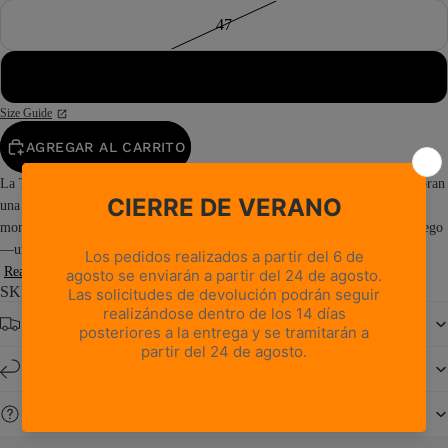
47
48
Size Guide
AGREGAR AL CARRITO
La Tofane GTX es un referente en calzado de senderismo para quienes valoran
una fabricación sin concesiones y un rendimiento duradero en entornos
montañosos exigentes. Su esencia radica en la construcción con ribete noruego
—uno de los métodos más duraderos y probados que existen—, que...
Read more
SKU: 1025PM0G-M8
Envío gratuito a partir de 150 €
Devoluciones y cambios en un plazo de 14 días
¿Necesitas ayuda?