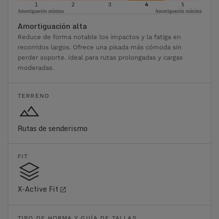
1
2
3
4
5
Amortiguación mínima
Amortiguación máxima
Amortiguación alta
Reduce de forma notable los impactos y la fatiga en
recorridos largos. Ofrece una pisada más cómoda sin
perder soporte. Ideal para rutas prolongadas y cargas
moderadas.
TERRENO
Rutas de senderismo
FIT
X-Active Fit
TIPO DE HORMA Y GUÍA DE TALLAS