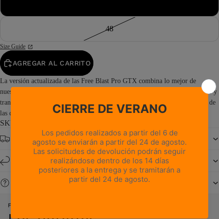
47½
48
Size Guide
AGREGAR AL CARRITO
La versión actualizada de las Free Blast Pro GTX combina lo mejor de
nuestros modelos Free Blast originales, uniendo el rendimiento impermeable y
transpirable de la membrana GORE-TEX® con el toque italiano y el estilo de
las coloridas partes superiores de ante. El resultado es...
Read more
SKU: 0217PM3G-G1
Envío gratuito a partir de 150 €
Devoluciones y cambios en un plazo de 14 días
¿Necesitas ayuda?
FREE BLAST GTX PRO - GRIS OSCURO