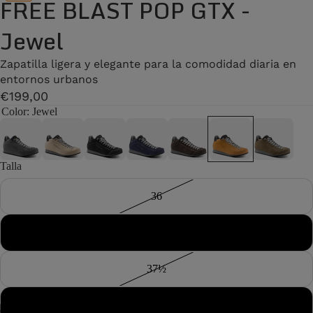
FREE BLAST POP GTX -
Jewel
Zapatilla ligera y elegante para la comodidad diaria en
entornos urbanos
€199,00
Color
: Jewel
Talla
36
37
37½
38
/
2