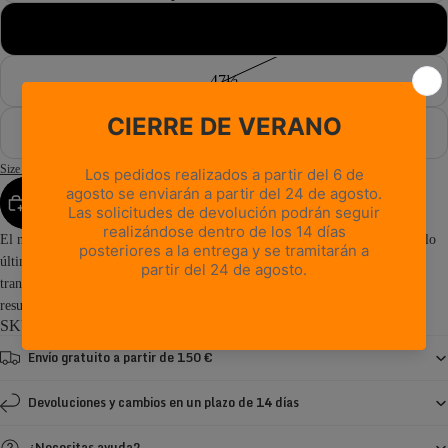
47
47½
48
Size Guide
AGREGAR AL CARRITO
El modelo Free Blast POP GTX combina un estilo clásico de montaña con lo
último en comodidad para el día a día. Con un diseño impermeable,
transpirable y ligero, y una suela superflexible, las Free Blast POP GTX
resultan muy cómodas de llevar y se...
Read more
SKU: 0222PM1G-MW
Envío gratuito a partir de 150 €
Devoluciones y cambios en un plazo de 14 días
¿Necesitas ayuda?