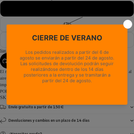
47
47½
48
Size Guide
AGREGAR AL CARRITO
El modelo Free Blast POP GTX combina el estilo clásico de las actividades al
aire libre con lo último en comodidad para el día a día. Con un diseño
impermeable, transpirable y ligero, y una suela superflexible, el Free Blast
POP GTX resulta muy cómodo...
Read more
SKU: 0222PM1G-B0
Envío gratuito a partir de 150 €
Devoluciones y cambios en un plazo de 14 días
¿Necesitas ayuda?