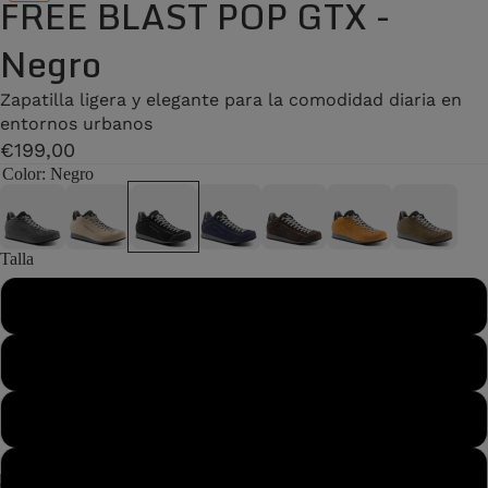
FREE BLAST POP GTX -
Negro
Zapatilla ligera y elegante para la comodidad diaria en
entornos urbanos
€199,00
Color
: Negro
Talla
36
37
37½
38
/
2