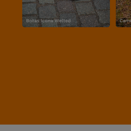
Botas Icona Welted
Camu