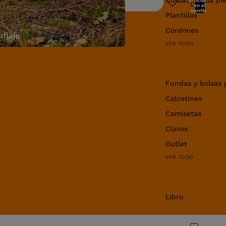
artículos
Buscar
en el
carrito:
Plantillas
0
Cordones
flaje
VER TODO
Equipamiento y 
Fundas y bolsas 
Calcetines
Camisetas
Clavos
Outlet
VER TODO
Libro
Libro