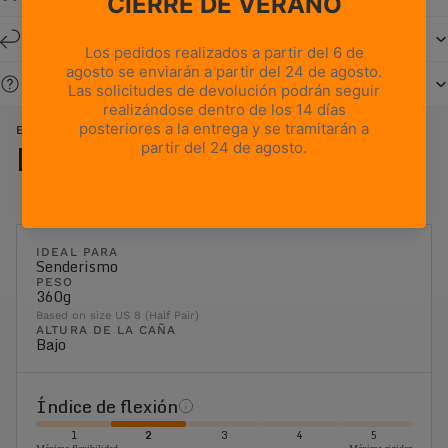
Devoluciones y cambios en un plazo de 14 días
¿Necesitas ayuda?
EXOTRAIL GTX - NEGRO NARANJA
Los detalles
IDEAL PARA
Senderismo
PESO
360g
Based on size US 8 (Half Pair)
ALTURA DE LA CAÑA
Bajo
Índice de flexión
1
2
3
4
5