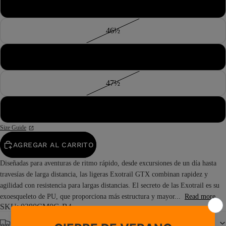
46
46½
47
47½
48
Size Guide
AGREGAR AL CARRITO
Diseñadas para aventuras de ritmo rápido, desde excursiones de un día hasta
travesías de larga distancia, las ligeras Exotrail GTX combinan rapidez y
agilidad con resistencia para largas distancias. El secreto de las Exotrail es su
exoesqueleto de PU, que proporciona más estructura y mayor...
Read more
SKU: 0380CM0G-B4
Envío gratuito a partir de 150 €