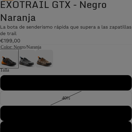
EXOTRAIL GTX - Negro
Naranja
La bota de senderismo rápida que supera a las zapatillas
de trail
€199,00
Color
: Negro/Naranja
Talla
40
40½
41
41½
12