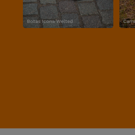
Botas Icona Welted
Camu