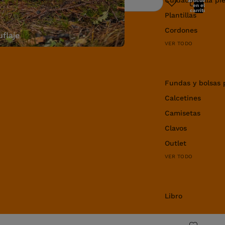
artículos
Buscar
en el
carrito:
Plantillas
0
Cordones
flaje
VER TODO
Equipamiento y 
Fundas y bolsas 
Calcetines
Camisetas
Clavos
Outlet
VER TODO
Libro
Libro