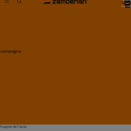
artico
nel
carrell
0
in campagna
Scarponi da Caccia