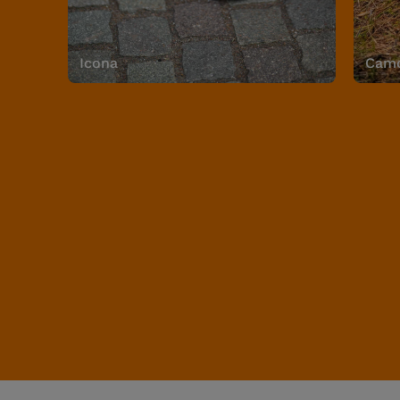
Icona
Camo