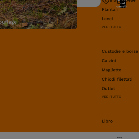
articoli
Ricerca
nel
carrello:
Plantari
0
Lacci
uflage
VEDI TUTTO
Abbigliamento e 
Custodie e borse
Calzini
Magliette
Chiodi filettati
Outlet
VEDI TUTTO
Libro
Libro