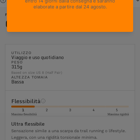
Serve aiuto?
FREE BLAST POP - OCEANIA
Caratteristiche
UTILIZZO
Viaggio e uso quotidiano
PESO
315g
Based on size US 8 (Half Pair)
ALTEZZA TOMAIA
Bassa
Flessibilità
1
2
3
4
5
Massima flessibilità
Massima rigidità
Ultra flessibile
Sensazione simile a una scarpa da trail running o lifestyle.
Leggera, con una rigidità torsionale minima.