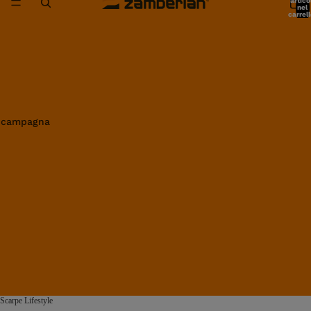
artico
nel
carrell
0
in campagna
Scarpe Lifestyle