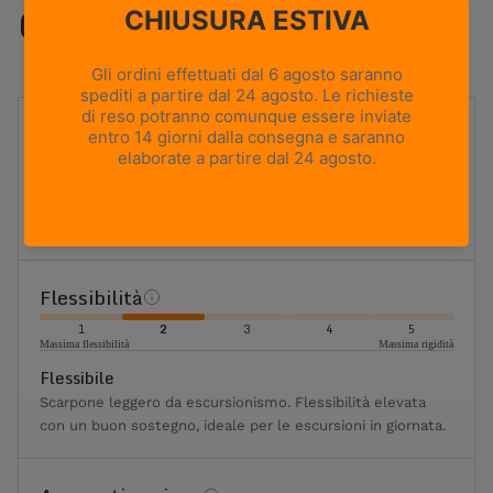
Caratteristiche
UTILIZZO
Backpacking
PESO
590g
Based on size US 8 (Half Pair)
ALTEZZA TOMAIA
Media
Flessibilità
1
2
3
4
5
Massima flessibilità
Massima rigidità
Flessibile
Scarpone leggero da escursionismo. Flessibilità elevata
con un buon sostegno, ideale per le escursioni in giornata.