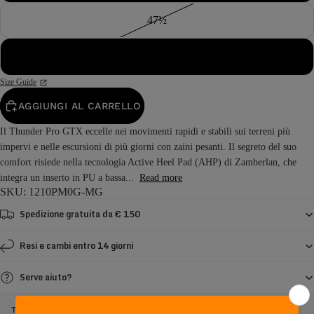
47½
48
Size Guide
AGGIUNGI AL CARRELLO
Il Thunder Pro GTX eccelle nei movimenti rapidi e stabili sui terreni più
impervi e nelle escursioni di più giorni con zaini pesanti. Il segreto del suo
comfort risiede nella tecnologia Active Heel Pad (AHP) di Zamberlan, che
integra un inserto in PU a bassa...
Read more
SKU: 1210PM0G-MG
Spedizione gratuita da € 150
Resi e cambi entro 14 giorni
Serve aiuto?
THUNDER PRO GTX - MARRONE / ARANCIONE