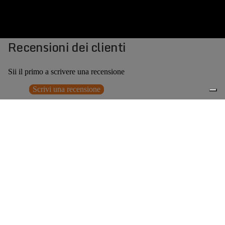
Recensioni dei clienti
Sii il primo a scrivere una recensione
Scrivi una recensione
Nessun elemento trovato
Potrebbero interessarti anche
€299,00
0
Accessori consigliati
Spedizione gratuita sopra ai 150,00€