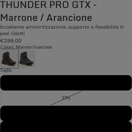
THUNDER PRO GTX -
Marrone / Arancione
Eccellente ammortizzazione, supporto e flessibilità in
pesi ridotti
€299,00
Colore
: Marrone/Arancione
Taglia
37
37½
38
38½
/
7