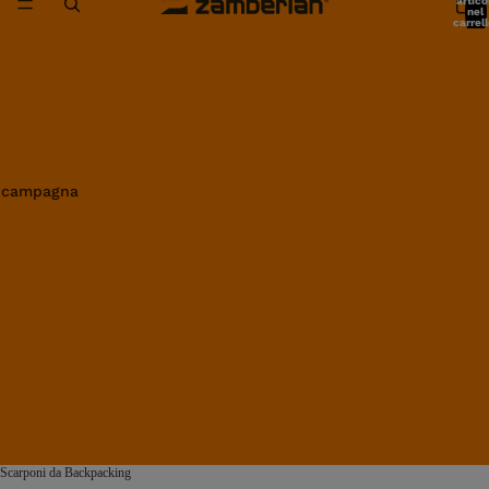
artico
nel
carrell
0
in campagna
Scarponi da Backpacking