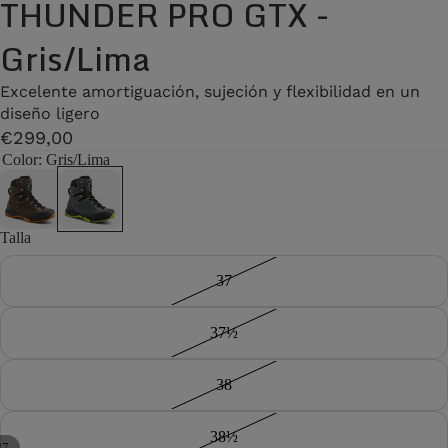
THUNDER PRO GTX -
Gris/Lima
Excelente amortiguación, sujeción y flexibilidad en un
diseño ligero
€299,00
Color
: Gris/Lima
Talla
37
37½
38
38½
/
7