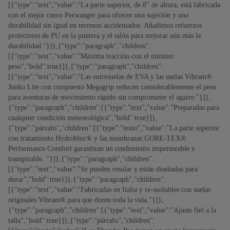
[{"type":"text","value":"La parte superior, de 8" de altura, está fabricada
con el mejor cuero Perwanger para ofrecer una sujeción y una
durabilidad sin igual en terrenos accidentados. Añadimos refuerzos
protectores de PU en la puntera y el talón para mejorar aún más la
durabilidad."}]},{"type":"paragraph","children":
[{"type":"text","value":"Máxima tracción con el mínimo
peso","bold":true}]},{"type":"paragraph","children":
[{"type":"text","value":"Las entresuelas de EVA y las suelas Vibram®
Junko Lite con compuesto Megagrip reducen considerablemente el peso
para aventuras de movimiento rápido sin comprometer el agarre."}]},
{"type":"paragraph","children":[{"type":"text","value":"Preparadas para
cualquier condición meteorológica","bold":true}]},
{"type":"párrafo","children":[{"type":"texto","value":"La parte superior
con tratamiento Hydrobloc® y las membranas GORE-TEX®
Performance Comfort garantizan un rendimiento impermeable y
transpirable. "}]},{"type":"paragraph","children":
[{"type":"text","value":"Se pueden resolar y están diseñadas para
durar","bold":true}]},{"type":"paragraph","children":
[{"type":"text","value":"Fabricadas en Italia y re-suolables con suelas
originales Vibram® para que duren toda la vida."}]},
{"type":"paragraph","children":[{"type":"text","value":"Ajuste fiel a la
talla","bold":true}]},{"type":"párrafo","children":