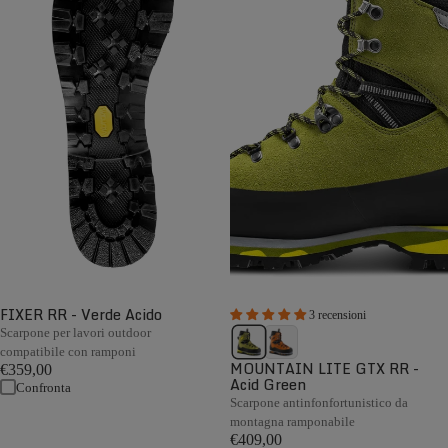
FIXER RR - Verde Acido
3 recensioni
Scarpone per lavori outdoor
compatibile con ramponi
MOUNTAIN LITE GTX RR -
€359,00
Acid Green
Confronta
Scarpone antinfonfortunistico da
montagna ramponabile
€409,00