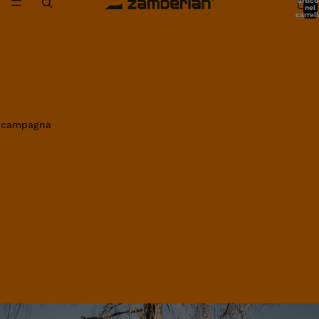
artico
nel
carrell
0
in campagna