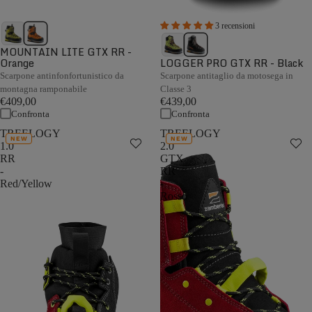
3 recensioni
MOUNTAIN LITE GTX RR -
Orange
LOGGER PRO GTX RR - Black
Scarpone antinfonfortunistico da
Scarpone antitaglio da motosega in
montagna ramponabile
Classe 3
€409,00
€439,00
Confronta
Confronta
TREELOGY
TREELOGY
NEW
NEW
1.0
2.0
RR
GTX
-
RR
Red/Yellow
-
Rosso