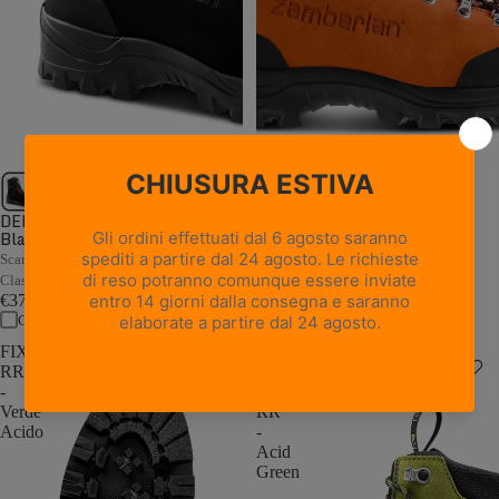
1 recensione
DELIMBER GTX RR BOA -
Black
WALD GTX RR - Orange
Scarpone antitaglio da motosega in
Scarpone antitaglio da motosega in
Classe 2 con sistema BOA®
Classe 2
€379,00
€359,00
Confronta
Confronta
FIXER
MOUNTAIN
RR
LITE
-
GTX
Verde
RR
Acido
-
Acid
Green