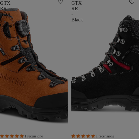
GTX
GTX
RR
RR
BOA
-
-
Black
Orange
1 recensione
1 recensione