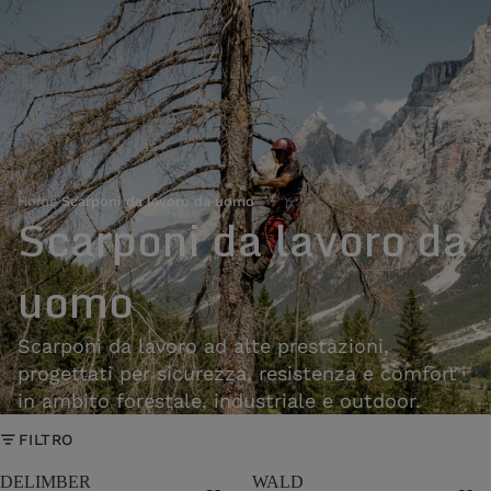
Home
›
Scarponi da lavoro da uomo
Scarponi da lavoro da
uomo
Scarponi da lavoro ad alte prestazioni,
progettati per sicurezza, resistenza e comfort
in ambito forestale, industriale e outdoor.
FILTRO
DELIMBER
WALD