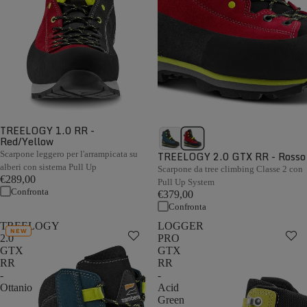
TREELOGY 1.0 RR -
Red/Yellow
Scarpone leggero per l'arrampicata su
TREELOGY 2.0 GTX RR - Rosso
alberi con sistema Pull Up
Scarpone da tree climbing Classe 2 con
€289,00
Pull Up System
Confronta
€379,00
Confronta
TREELOGY
LOGGER
NEW
2.0
PRO
GTX
GTX
RR
RR
-
-
Ottanio
Acid
Green