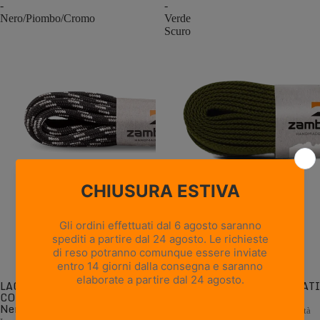
-
-
Nero/Piombo/Cromo
Verde
Scuro
LACCI ROTONDI
LACCI PIATTI CONFEZIONATI
CONFEZIONATI -
- Verde Scuro
Nero/Piombo/Cromo
Lacci piatti di ricambio di alta qualità