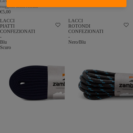
Lacci rotondi di qualità per una
€5,00
maggiore scorrevolezza
€5,00
LACCI
LACCI
PIATTI
ROTONDI
CONFEZIONATI
CONFEZIONATI
-
-
Blu
Nero/Blu
Scuro