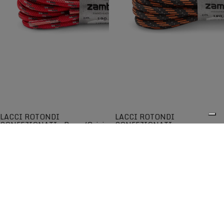
LACCI ROTONDI
LACCI ROTONDI
CONFEZIONATI - Rosso/Grigio
CONFEZIONATI -
Arancio/Nero
Lacci rotondi di qualità per una
Lacci rotondi di qualità per una
maggiore scorrevolezza
maggiore scorrevolezza
€5,00
€5,00
0
I lacci Zamberlan® sono tra i migliori disponibili sul
mercato e garantiscono lunga durata nel tempo. Progettati
per adattarsi perfettamente agli scarponi e alle scarpe
Zamberlan, sono compatibili anche con altre calzature
grazie all'ampia scelta di lunghezze, colori e modelli.