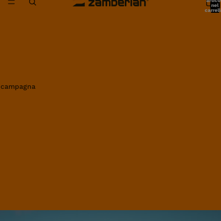
artico
nel
carrell
0
in campagna