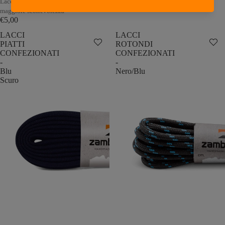
Lacci rotondi di qualità per una
€5,00
maggiore scorrevolezza
€5,00
LACCI
LACCI
PIATTI
ROTONDI
CONFEZIONATI
CONFEZIONATI
-
-
Blu
Nero/Blu
Scuro