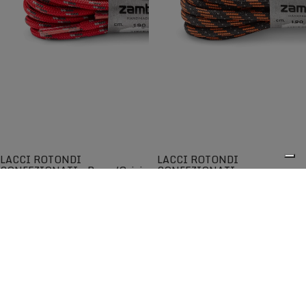
LACCI ROTONDI
LACCI ROTONDI
CONFEZIONATI - Rosso/Grigio
CONFEZIONATI -
Arancio/Nero
Lacci rotondi di qualità per una
Lacci rotondi di qualità per una
maggiore scorrevolezza
maggiore scorrevolezza
€5,00
€5,00
0
I lacci Zamberlan® sono tra i migliori disponibili sul
mercato e garantiscono lunga durata nel tempo. Progettati
per adattarsi perfettamente agli scarponi e alle scarpe
Zamberlan, sono compatibili anche con altre calzature
grazie all'ampia scelta di lunghezze, colori e modelli.