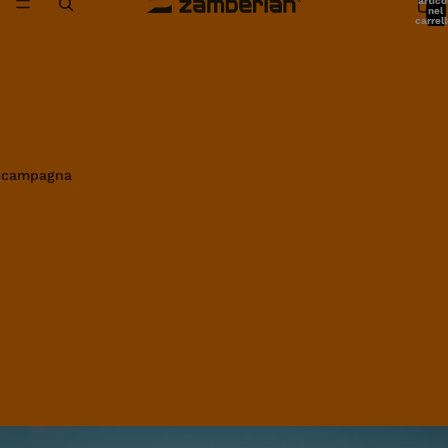
artico
nel
carrell
0
in campagna