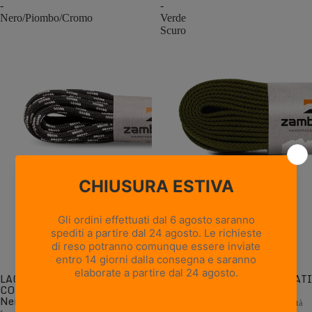
-
-
Nero/Piombo/Cromo
Verde
Scuro
LACCI ROTONDI
LACCI PIATTI CONFEZIONATI
CONFEZIONATI -
- Verde Scuro
Nero/Piombo/Cromo
Lacci piatti di ricambio di alta qualità