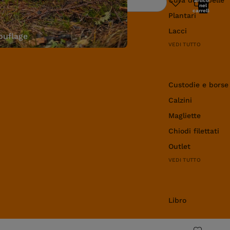
articoli
Ricerca
nel
carrello:
Plantari
0
Lacci
uflage
VEDI TUTTO
Abbigliamento e 
Custodie e borse
Calzini
Magliette
Chiodi filettati
Outlet
VEDI TUTTO
Libro
Libro