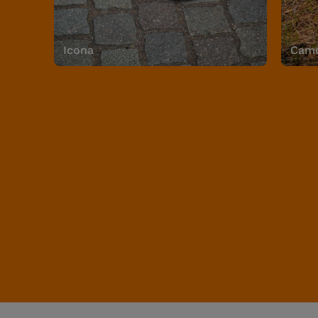
Icona
Camo