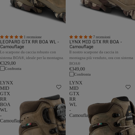
1 recensione
7 recensioni
LEOPARD GTX RR BOA WL -
LYNX MID GTX RR BOA -
Camouflage
Camouflage
Lo scarpone da caccia robusto con
Il nostro scarpone da caccia in
sistema BOA®, ideale per la montagna.
montagna più venduto, ora con sistema
€329,00
BOA®
Confronta
€349,00
Confronta
LYNX
LYNX
MID
MID
GTX
GTX
RR
RR
BOA
WL
WL
-
-
Camouflage
Camouflage