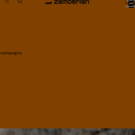
artico
nel
carrell
0
in campagna