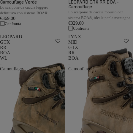
Camouflage Verde
LEOPARD GTX RR BOA -
Camouflage
Lo scarpone da caccia leggero
Lo scarpone da caccia robusto con
definitivo con sistema BOA®
sistema BOA®, ideale per la montagna
€369,00
€329,00
Confronta
Confronta
LEOPARD
LYNX
GTX
MID
RR
GTX
BOA
RR
WL
BOA
-
-
Camouflage
Camouflage