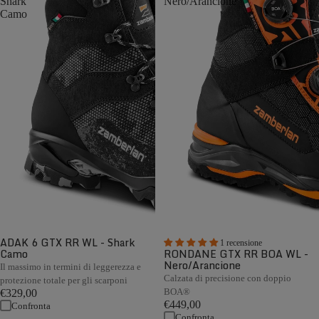
Shark
Nero/Arancione
Camo
ADAK 6 GTX RR WL - Shark
1 recensione
Camo
RONDANE GTX RR BOA WL -
Nero/Arancione
Il massimo in termini di leggerezza e
Calzata di precisione con doppio
protezione totale per gli scarponi
BOA®
€329,00
€449,00
Confronta
Confronta