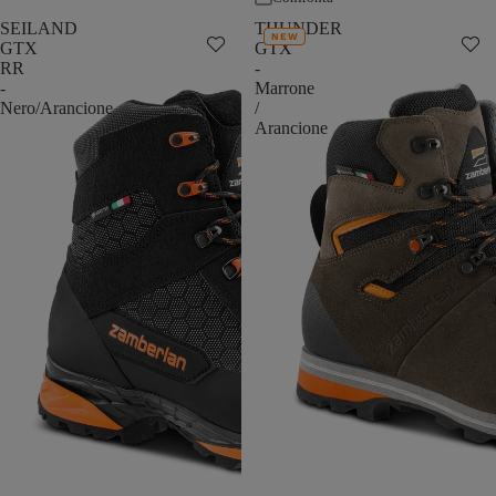
SEILAND
THUNDER
NEW
GTX
GTX
RR
-
-
Marrone
Nero/Arancione
/
Arancione