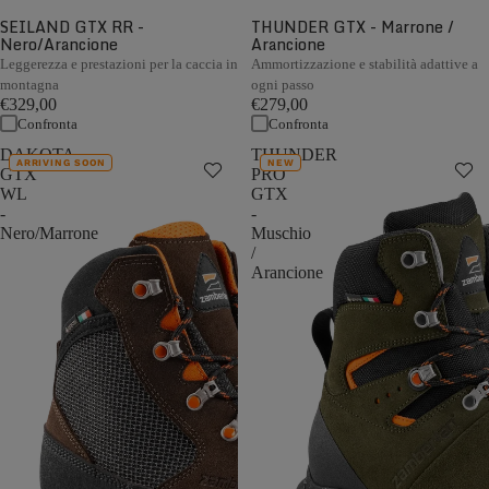
SEILAND GTX RR -
THUNDER GTX - Marrone /
Nero/Arancione
Arancione
Leggerezza e prestazioni per la caccia in
Ammortizzazione e stabilità adattive a
montagna
ogni passo
€329,00
€279,00
Confronta
Confronta
DAKOTA
THUNDER
ARRIVING SOON
NEW
GTX
PRO
WL
GTX
-
-
Nero/Marrone
Muschio
/
Arancione