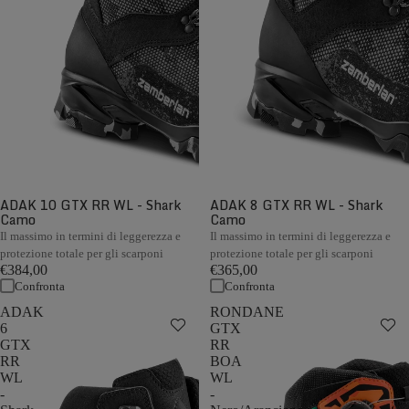
ADAK 10 GTX RR WL - Shark
ADAK 8 GTX RR WL - Shark
Camo
Camo
Il massimo in termini di leggerezza e
Il massimo in termini di leggerezza e
protezione totale per gli scarponi
protezione totale per gli scarponi
€384,00
€365,00
Confronta
Confronta
ADAK
RONDANE
6
GTX
GTX
RR
RR
BOA
WL
WL
-
-