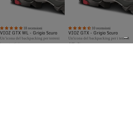
18 recensioni
10 recensioni
VIOZ GTX WL - Grigio Scuro
VIOZ GTX - Grigio Scuro
Un’icona del backpacking per terreni
Un'icona del backpacking per i terreni
impegnativi
difficili
€295,00
€295,00
Confronta
Confronta
La collezione di scarponi da caccia Zamberlan racchiude
decenni di esperienza artigianale italiana al servizio dei
0
cacciatori. Progettata per la caccia in montagna, collina e
pianura, offre modelli robusti, confortevoli e impermeabili,
dotati di fodera GORE-TEX, suole Vibram® e disponibili
anche con calzata Wide Last per chi cerca maggiore volume
e comfort.
Spedizione gratuita sopra ai 150,00€
Italian Design since 1929
Resi facili entro 14 giorni