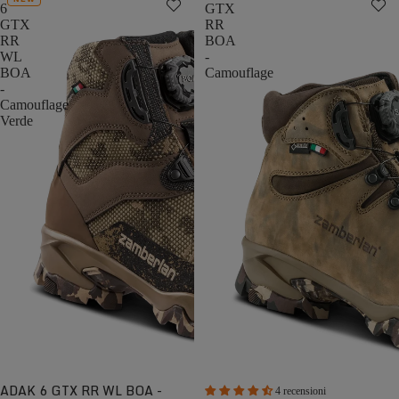
6
GTX
GTX
RR
RR
BOA
WL
-
BOA
Camouflage
-
Camouflage
Verde
ADAK 6 GTX RR WL BOA -
4 recensioni