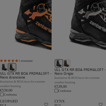
1 recensione
ULL GTX RR BOA PRIMALOFT -
ULL GTX RR BOA PRIMALOFT -
Nero Grigio
Nero Arancione
Insulation & BOA laces for extreme
Insulation & BOA laces for extreme
weather hunting
weather hunting
€539,00
€539,00
Confronta
Confronta
LEOPARD
LYNX
FGL
FGL