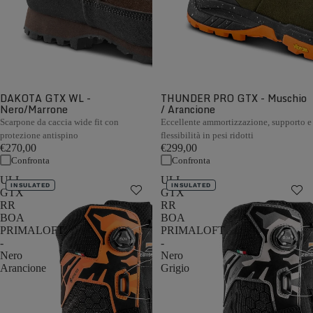
DAKOTA GTX WL -
THUNDER PRO GTX - Muschio
Nero/Marrone
/ Arancione
Scarpone da caccia wide fit con
Eccellente ammortizzazione, supporto e
protezione antispino
flessibilità in pesi ridotti
€270,00
€299,00
Confronta
Confronta
ULL
ULL
INSULATED
INSULATED
GTX
GTX
RR
RR
BOA
BOA
PRIMALOFT
PRIMALOFT
-
-
Nero
Nero
Arancione
Grigio