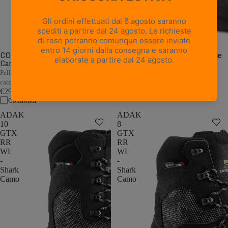
CORMONS NBK GTX WL -
CORMONS GTX WL - Marrone
Camouflage
Scuro/Arancio
€249,00
Pelle Nubuck camo con flex morbido e
Confronta
calzata a pianta larga
€299,00
Confronta
ADAK
ADAK
10
8
GTX
GTX
RR
RR
WL
WL
-
-
Shark
Shark
Camo
Camo