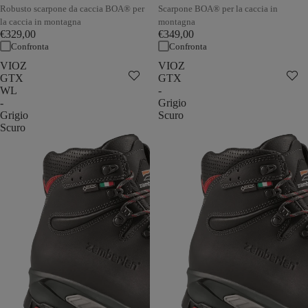
Robusto scarpone da caccia BOA® per
Scarpone BOA® per la caccia in
la caccia in montagna
montagna
€329,00
€349,00
Confronta
Confronta
VIOZ
VIOZ
GTX
GTX
WL
-
-
Grigio
Grigio
Scuro
Scuro