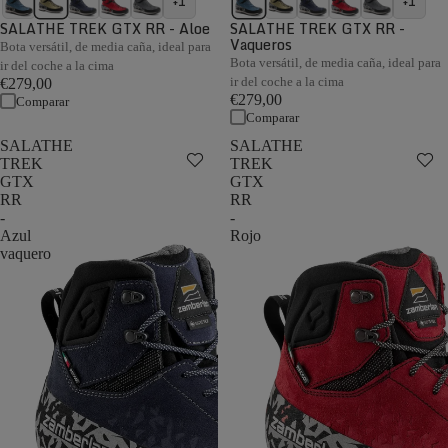
+1
+1
SALATHE TREK GTX RR - Aloe
SALATHE TREK GTX RR -
Vaqueros
Bota versátil, de media caña, ideal para
Bota versátil, de media caña, ideal para
ir del coche a la cima
ir del coche a la cima
€279,00
€279,00
Comparar
Comparar
SALATHE
SALATHE
TREK
TREK
GTX
GTX
RR
RR
-
-
Azul
Rojo
vaquero