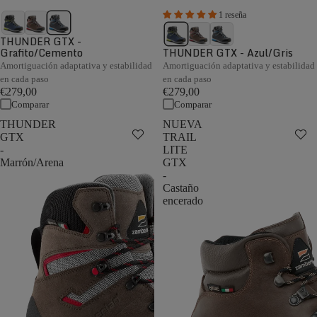
1 reseña
THUNDER GTX -
Grafito/Cemento
THUNDER GTX - Azul/Gris
Amortiguación adaptativa y estabilidad
Amortiguación adaptativa y estabilidad
en cada paso
en cada paso
€279,00
€279,00
Comparar
Comparar
THUNDER
NUEVA
GTX
TRAIL
-
LITE
Marrón/Arena
GTX
-
Castaño
encerado