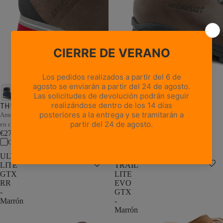
18 reseñas
NUEVA TRAIL LITE GTX -
Castaño encerado
THUNDER GTX - Marrón/Arena
Cuero de grano completo resistente,
Amortiguación adaptativa y estabilidad
estilo atemporal
en cada paso
€235,00
€279,00
Comparar
Comparar
ULTRA
NEW
LITE
TRAIL
GTX
LITE
RR
EVO
-
GTX
Marrón
-
Marrón