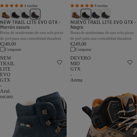
4 reseñas
9 reseñas
NEW TRAIL LITE EVO GTX -
NUEVO TRAIL LITE EVO GTX -
Marrón oscuro
Negro
Botas de senderismo de una sola pieza
Botas de senderismo de una sola pieza
de piel para una comodidad duradera
de piel para una comodidad duradera
€249,00
€249,00
Comparar
Comparar
NEW
DEVERO
TRAIL
MID
LITE
GTX
EVO
-
GTX
Arena
-
Azul
oscuro