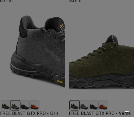
oscuro
oscuro
FREE BLAST GTX PRO - Gris
FREE BLAST GTX PRO - Verde
oscuro
oscuro
Diseño clásico para el día a día,
Diseño clásico para el día a día,
funcional y elegante
funcional y elegante