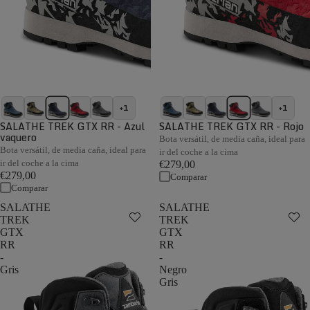
+1
+1
SALATHE TREK GTX RR - Azul
SALATHE TREK GTX RR - Rojo
vaquero
Bota versátil, de media caña, ideal para
Bota versátil, de media caña, ideal para
ir del coche a la cima
ir del coche a la cima
€279,00
€279,00
Comparar
Comparar
SALATHE
SALATHE
TREK
TREK
GTX
GTX
RR
RR
-
-
Gris
Negro
Gris