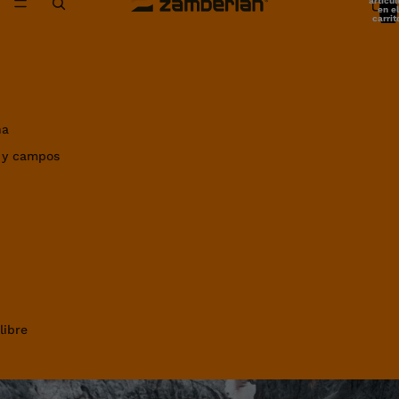
artícul
en el
carrit
0
ña
 y campos
libre