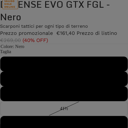
DEFENSE EVO GTX FGL -
VALIDO
SOLO
ONLINE
Nero
Scarponi tattici per ogni tipo di terreno
Prezzo promozionale
€161,40
Prezzo di listino
€269,00
(40% OFF)
Colore
: Nero
Taglia
40
40½
41
41½
42
/
7