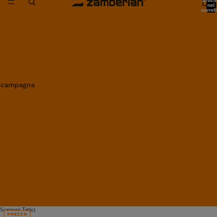
artico
nel
carrell
0
in campagna
Scarponi Tattici
PREZZO