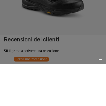
Recensioni dei clienti
Sii il primo a scrivere una recensione
Scrivi una recensione
Nessun elemento trovato
Potrebbero interessarti anche
Prezzo promozionale
€161,40
Prezzo
0
di listino
€269,00
(40% OFF)
Accessori consigliati