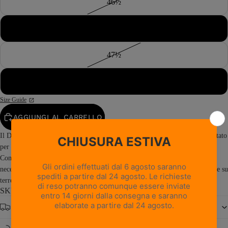
46½
47
47½
48
Size Guide
AGGIUNGI AL CARRELLO
Il Defense Evo GTX FGL è uno scarpone tattico ad alte prestazioni, progettato
per operazioni in ambienti mutevoli e condizioni d'impiego gravose.
Combinando agilità, comfort e robustezza, offre il supporto e l'affidabilità
necessari per l'uso professionale, le attività addestrative e le missioni tattiche su
terreni...
Read more
SKU: 0114PM1G-B0
Spedizione gratuita da € 150