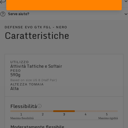
Resi e cambi entro 14 giorni
Serve aiuto?
DEFENSE EVO GTX FGL - NERO
Caratteristiche
UTILIZZO
Attività Tattiche e Softair
PESO
590g
Based on size US 8 (Half Pair)
ALTEZZA TOMAIA
Alta
Flessibilità
1
2
3
4
5
Massima flessibilità
Massima rigidità
Moderatamente flessibile