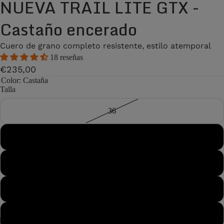
NUEVA TRAIL LITE GTX -
Castaño encerado
Cuero de grano completo resistente, estilo atemporal
18 reseñas
€235,00
Color
: Castaña
Talla
36
37
38
38½
39
/
7