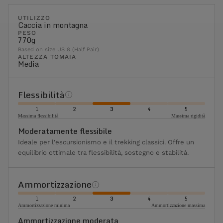
UTILIZZO
Caccia in montagna
PESO
770g
Based on size US 8 (Half Pair)
ALTEZZA TOMAIA
Media
Flessibilità
1
2
3
4
5
Massima flessibilità
Massima rigidità
Moderatamente flessibile
Ideale per l'escursionismo e il trekking classici. Offre un
equilibrio ottimale tra flessibilità, sostegno e stabilità.
Ammortizzazione
1
2
3
4
5
Ammortizzazione minima
Ammortizzazione massima
Ammortizzazione moderata