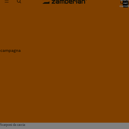
artico
nel
carrell
0
in campagna
Scarponi da caccia