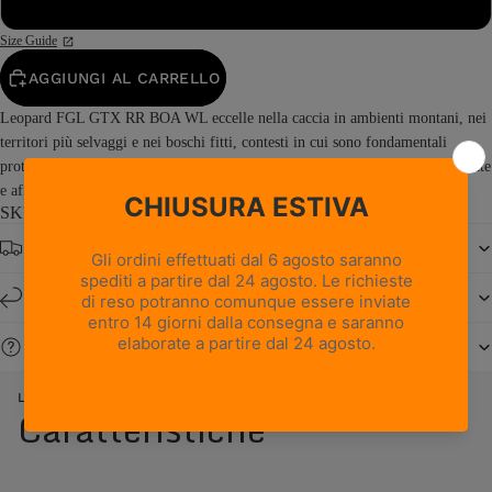
49
Size Guide
AGGIUNGI AL CARRELLO
Leopard FGL GTX RR BOA WL eccelle nella caccia in ambienti montani, nei
territori più selvaggi e nei boschi fitti, contesti in cui sono fondamentali
protezione e comfort. Sviluppato su una delle strutture da caccia più collaudate
e affidabili di Zamberlan, garantisce la robustezza, la...
Read more
SKU: 4015PM1GWL-M9
Spedizione gratuita da € 150
Resi e cambi entro 14 giorni
Serve aiuto?
LEOPARD FGL GTX RR BOA WL - WAXED CHESTNUT
Caratteristiche