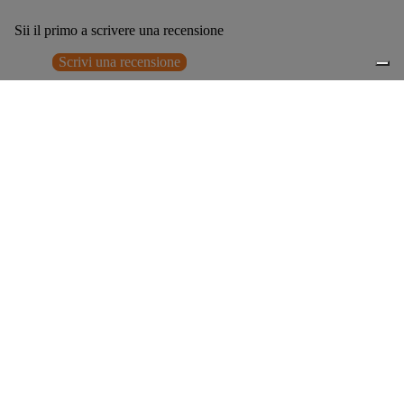
Sii il primo a scrivere una recensione
Scrivi una recensione
Nessun elemento trovato
Potrebbero interessarti anche
€329,00
0
Accessori consigliati
Spedizione gratuita sopra ai 150,00€
Italian Design since 1929
Resi facili entro 14 giorni
Hai bisogno di aiuto?