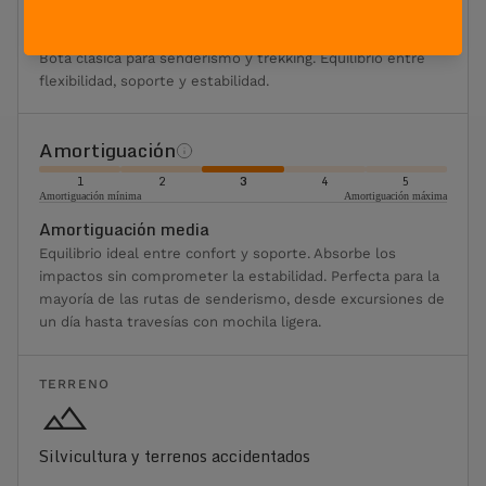
Máxima flexibilidad
Máxima rigidez
Flexión moderada
Bota clásica para senderismo y trekking. Equilibrio entre
flexibilidad, soporte y estabilidad.
Amortiguación
1
2
3
4
5
Amortiguación mínima
Amortiguación máxima
Amortiguación media
Equilibrio ideal entre confort y soporte. Absorbe los
impactos sin comprometer la estabilidad. Perfecta para la
mayoría de las rutas de senderismo, desde excursiones de
un día hasta travesías con mochila ligera.
TERRENO
Silvicultura y terrenos accidentados