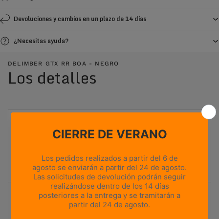
Devoluciones y cambios en un plazo de 14 días
¿Necesitas ayuda?
DELIMBER GTX RR BOA - NEGRO
Los detalles
IDEAL PARA
Silvicultura
PESO
970g
Based on size US 8 (Half Pair)
ALTURA DE LA CAÑA
Media
Índice de flexión
1
2
3
4
5