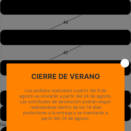
43½
44
44½
45
45½
46
46½
47
Size Guide