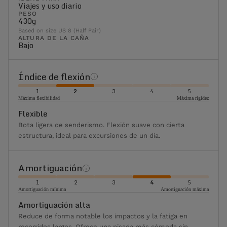
Viajes y uso diario
PESO
430g
Based on size US 8 (Half Pair)
ALTURA DE LA CAÑA
Bajo
Índice de flexión
1
2
3
4
5
Máxima flexibilidad
Máxima rigidez
Flexible
Bota ligera de senderismo. Flexión suave con cierta
estructura, ideal para excursiones de un día.
Amortiguación
1
2
3
4
5
Amortiguación mínima
Amortiguación máxima
Amortiguación alta
Reduce de forma notable los impactos y la fatiga en
recorridos largos. Ofrece una pisada más cómoda sin