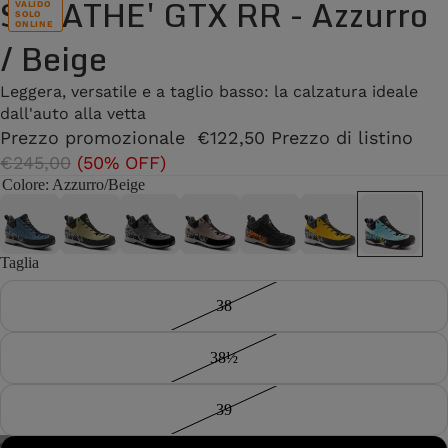
SALATHE' GTX RR - Azzurro
VALIDO
SOLO
ONLINE
/ Beige
Leggera, versatile e a taglio basso: la calzatura ideale
dall'auto alla vetta
Prezzo promozionale
€122,50
Prezzo di listino
€245,00
(50% OFF)
Colore
: Azzurro/Beige
Taglia
38
38½
39
/
4