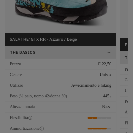
SALATHE' GTX RR - Azzurro / Beige
EL C
THE BASICS
THE
Prezzo
€122,50
Prez
Genere
Unisex
Gene
Utilizzo
Avvicinamento e hiking
Util
Peso (½ paio, uomo 42/donna 39)
445
g
Peso
Altezza tomaia
Bassa
Alte
Flessibilità
Fless
Ammortizzazione