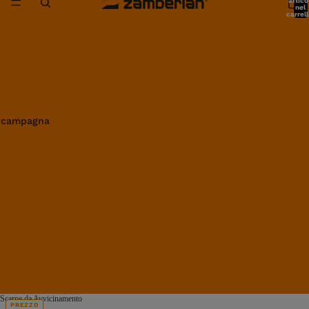
artico
nel
carrell
0
in campagna
Scarpe da Avvicinamento
PREZZO