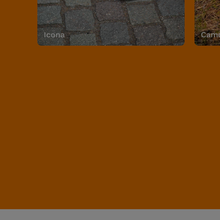
Icona
Camo