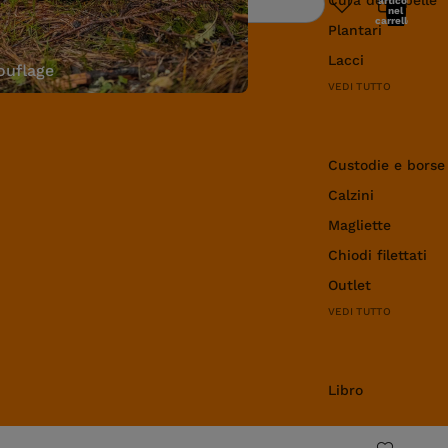
articoli
Ricerca
nel
carrello:
Plantari
0
Lacci
uflage
VEDI TUTTO
Abbigliamento e 
Custodie e borse
Calzini
Magliette
Chiodi filettati
Outlet
VEDI TUTTO
Libro
Libro