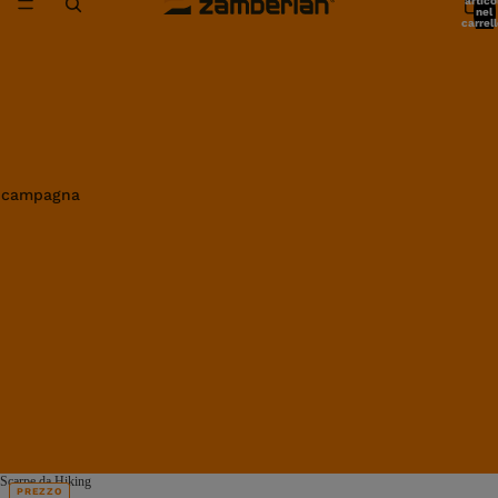
artico
nel
carrell
0
in campagna
Scarpe da Hiking
PREZZO