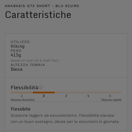
ANABASIS GTX SHORT - BLU SCURO
Caratteristiche
UTILIZZO
Hiking
PESO
415g
Based on size US 8 (Half Pair)
ALTEZZA TOMAIA
Bassa
Flessibilità
1
2
3
4
5
Massima flessibilità
Massima rigidità
Flessibile
Scarpone leggero da escursionismo. Flessibilità elevata
con un buon sostegno, ideale per le escursioni in giornata.