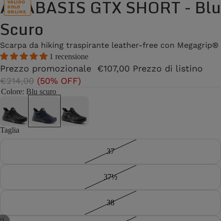
ANABASIS GTX SHORT - Blu
VALIDO
SOLO
ONLINE
Scuro
Scarpa da hiking traspirante leather-free con Megagrip®
1 recensione
Prezzo promozionale
€107,00
Prezzo di listino
€214,00
(50% OFF)
Colore
: Blu scuro
Taglia
37
37½
38
/
2