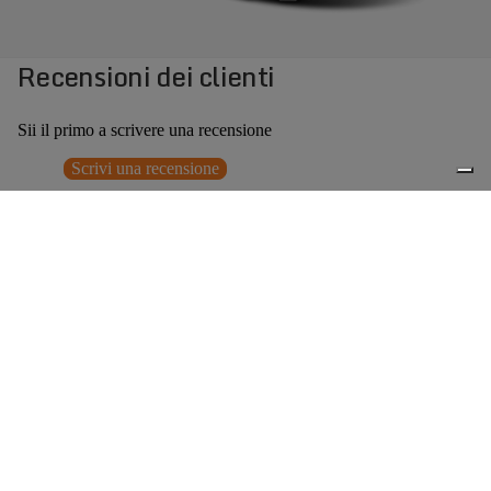
Recensioni dei clienti
Sii il primo a scrivere una recensione
Scrivi una recensione
Nessun elemento trovato
Potrebbero interessarti anche
Prezzo promozionale
€107,00
Prezzo
0
di listino
€214,00
(50% OFF)
Accessori consigliati
Spedizione gratuita sopra ai 150,00€
Italian Design since 1929