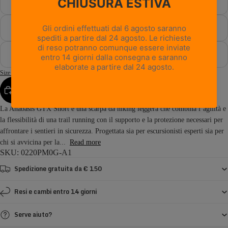
47
47½
48
Size Guide
AGGIUNGI AL CARRELLO
La Anabasis GTX Short è una scarpa da hiking leggera che combina l’agilità e
la flessibilità di una trail running con il supporto e la protezione necessari per
affrontare i sentieri in sicurezza. Progettata sia per escursionisti esperti sia per
chi si avvicina per la...
Read more
SKU: 0220PM0G-A1
Spedizione gratuita da € 150
Resi e cambi entro 14 giorni
Serve aiuto?