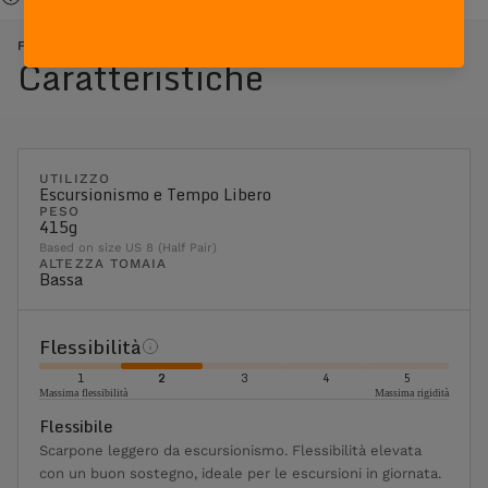
FREE BLAST SUEDE - ROSSO ARANCIONE
Caratteristiche
UTILIZZO
Escursionismo e Tempo Libero
PESO
415g
Based on size US 8 (Half Pair)
ALTEZZA TOMAIA
Bassa
Flessibilità
1
2
3
4
5
Massima flessibilità
Massima rigidità
Flessibile
Scarpone leggero da escursionismo. Flessibilità elevata
con un buon sostegno, ideale per le escursioni in giornata.