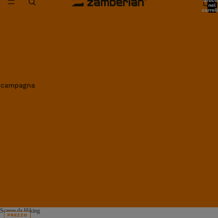
artico
nel
carrell
0
in campagna
Scarpe da Hiking
PREZZO