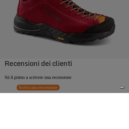
Recensioni dei clienti
Sii il primo a scrivere una recensione
Scrivi una recensione
Nessun elemento trovato
Potrebbero interessarti anche
Prezzo promozionale
€125,30
Prezzo
0
di listino
€179,00
(30% OFF)