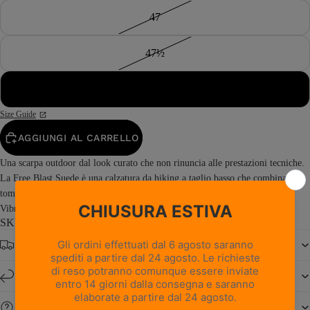
47
47½
48
Size Guide
AGGIUNGI AL CARRELLO
Una scarpa outdoor dal look curato che non rinuncia alle prestazioni tecniche.
La Free Blast Suede è una calzatura da hiking a taglio basso che combina una
tomaia in pelle scamosciata con la stabilità e l’elevata aderenza della suola
Vibram® Junko. Prodotta in Italia, Free...
Read more
SKU: 0217PM1M-RI
Spedizione gratuita da € 150
Resi e cambi entro 14 giorni
Serve aiuto?