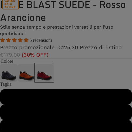
FREE BLAST SUEDE - Rosso
VALIDO
SOLO
ONLINE
Arancione
Stile senza tempo e prestazioni versatili per l’uso
quotidiano
5 recensioni
Prezzo promozionale
€125,30
Prezzo di listino
€179,00
(30% OFF)
Colore
Taglia
37
37½
38
/
2