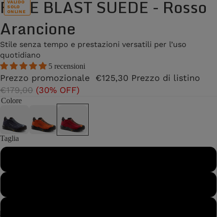
FREE BLAST SUEDE - Rosso
VALIDO
SOLO
ONLINE
Arancione
Stile senza tempo e prestazioni versatili per l’uso
quotidiano
5 recensioni
Prezzo promozionale
€125,30
Prezzo di listino
€179,00
(30% OFF)
Colore
Taglia
37
37½
38
/
2