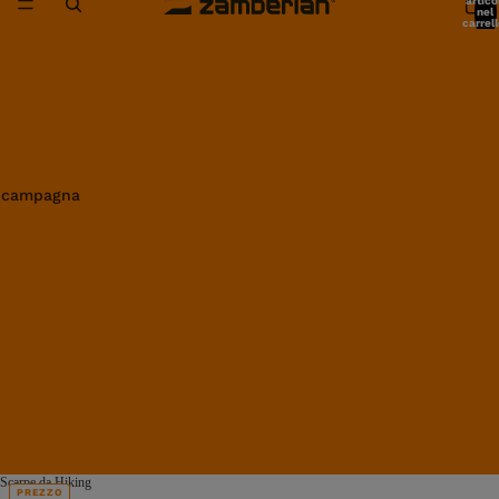
artico
nel
carrell
0
in campagna
Scarpe da Hiking
PREZZO