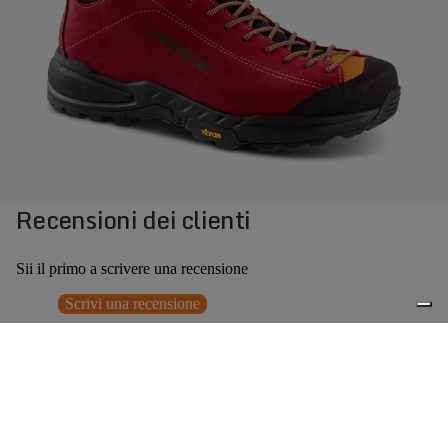
Recensioni dei clienti
Sii il primo a scrivere una recensione
Scrivi una recensione
Nessun elemento trovato
Potrebbero interessarti anche
Prezzo promozionale
€125,30
Prezzo
0
di listino
€179,00
(30% OFF)