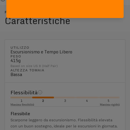
FREE BLAST SUEDE - ROSSO ARANCIONE
Caratteristiche
UTILIZZO
Escursionismo e Tempo Libero
PESO
415g
Based on size US 8 (Half Pair)
ALTEZZA TOMAIA
Bassa
Flessibilità
1
2
3
4
5
Massima flessibilità
Massima rigidità
Flessibile
Scarpone leggero da escursionismo. Flessibilità elevata
con un buon sostegno, ideale per le escursioni in giornata.