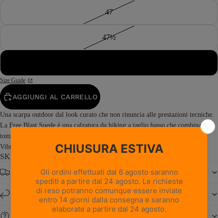
47
47½
48
Size Guide
AGGIUNGI AL CARRELLO
Una scarpa outdoor dal look curato che non rinuncia alle prestazioni tecniche.
La Free Blast Suede è una calzatura da hiking a taglio basso che combina una
tomaia in pelle scamosciata con la stabilità e l’elevata aderenza della suola
Vibram® Junko. Prodotta in Italia, Free...
Read more
SKU: 0217PM1M-RI
Spedizione gratuita da € 150
Resi e cambi entro 14 giorni
Serve aiuto?