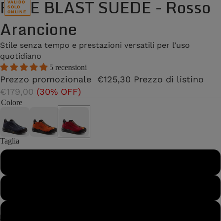
FREE BLAST SUEDE - Rosso
VALIDO
SOLO
ONLINE
Arancione
Stile senza tempo e prestazioni versatili per l’uso
quotidiano
5 recensioni
Prezzo promozionale
€125,30
Prezzo di listino
€179,00
(30% OFF)
Colore
Taglia
37
37½
38
/
2