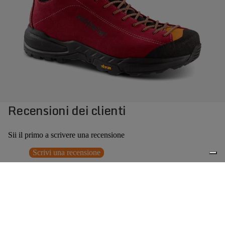
Recensioni dei clienti
Sii il primo a scrivere una recensione
Scrivi una recensione
Nessun elemento trovato
Potrebbero interessarti anche
Prezzo promozionale
€125,30
Prezzo
0
di listino
€179,00
(30% OFF)