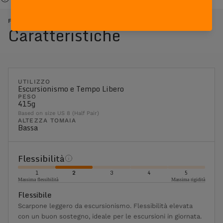
FREE BLAST SUEDE - ROSSO ARANCIONE
Caratteristiche
UTILIZZO
Escursionismo e Tempo Libero
PESO
415g
Based on size US 8 (Half Pair)
ALTEZZA TOMAIA
Bassa
Flessibilità
1
2
3
4
5
Massima flessibilità
Massima rigidità
Flessibile
Scarpone leggero da escursionismo. Flessibilità elevata
con un buon sostegno, ideale per le escursioni in giornata.