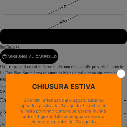
47
47½
48
Size Guide
AGGIUNGI AL CARRELLO
Una scarpa outdoor dal look curato che non rinuncia alle prestazioni tecniche.
La Free Blast Suede è una calzatura da hiking a taglio basso che combina una
tomaia in pelle scamosciata con la stabilità e l’elevata aderenza della suola
Vibram® Junko. Prodotta in Italia, Free...
Read more
SKU: 0217PM1M-RI
Spedizione gratuita da € 150
Resi e cambi entro 14 giorni
Serve aiuto?