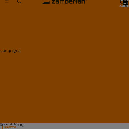
artico
nel
carrell
0
in campagna
Scarpe da Hiking
PREZZO