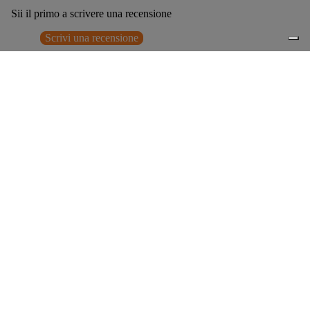
Sii il primo a scrivere una recensione
Scrivi una recensione
Nessun elemento trovato
Potrebbero interessarti anche
€179,00
0
Accessori consigliati
Spedizione gratuita sopra ai 150,00€
Italian Design since 1929
Resi facili entro 14 giorni
Hai bisogno di aiuto?