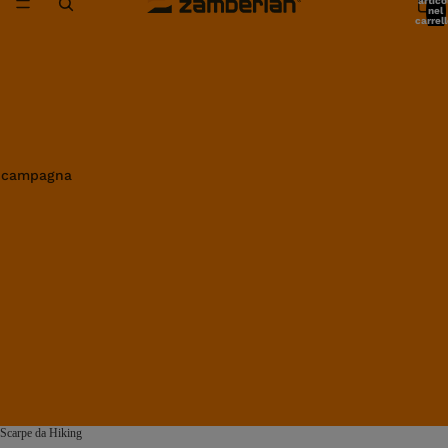
artico
nel
carrell
0
in campagna
Scarpe da Hiking