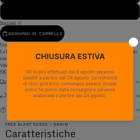
48
Size Guide
AGGIUNGI AL CARRELLO
Una scarpa outdoor dal look curato che non rinuncia alle prestazioni tecniche.
La Free Blast Suede è una calzatura da hiking a taglio basso che combina una
tomaia in pelle scamosciata con la stabilità e l’elevata aderenza della suola
Vibram® Junko. Prodotta in Italia, Free...
Read more
SKU: 0217PM2M-A9
Spedizione gratuita da € 150
Resi e cambi entro 14 giorni
Serve aiuto?
FREE BLAST SUEDE - DENIM
Caratteristiche