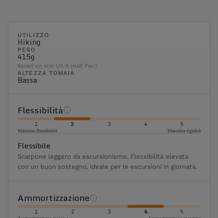
UTILIZZO
Hiking
PESO
415g
Based on size US 8 (Half Pair)
ALTEZZA TOMAIA
Bassa
Flessibilità
1
2
3
4
5
Massima flessibilità
Massima rigidità
Flessibile
Scarpone leggero da escursionismo. Flessibilità elevata
con un buon sostegno, ideale per le escursioni in giornata.
Ammortizzazione
1
2
3
4
5