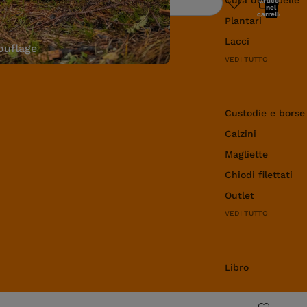
articoli
Ricerca
nel
carrello:
Plantari
0
Lacci
uflage
VEDI TUTTO
Abbigliamento e 
Custodie e borse
Calzini
Magliette
Chiodi filettati
Outlet
VEDI TUTTO
Libro
Libro