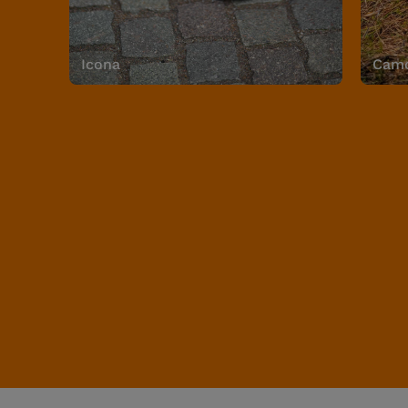
Icona
Camo