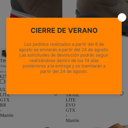
18 reseñas
NUEVA TRAIL LITE GTX -
Castaño encerado
THUNDER GTX - Marrón/Arena
Cuero de grano completo resistente,
Amortiguación adaptativa y estabilidad
estilo atemporal
en cada paso
€235,00
€279,00
Comparar
Comparar
ULTRA
NEW
LITE
TRAIL
GTX
LITE
RR
EVO
-
GTX
Marrón
-
Marrón