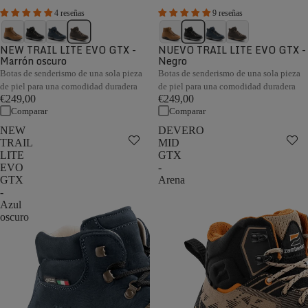
4 reseñas
9 reseñas
NEW TRAIL LITE EVO GTX -
NUEVO TRAIL LITE EVO GTX -
Marrón oscuro
Negro
Botas de senderismo de una sola pieza
Botas de senderismo de una sola pieza
de piel para una comodidad duradera
de piel para una comodidad duradera
€249,00
€249,00
Comparar
Comparar
NEW
DEVERO
TRAIL
MID
LITE
GTX
EVO
-
GTX
Arena
-
Azul
oscuro