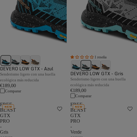
1 reseña
DEVERO LOW GTX - Azul
DEVERO LOW GTX - Gris
Senderismo ligero con una huella
Senderismo ligero con una huella
ecológica más reducida
ecológica más reducida
€189,00
€189,00
Comparar
Comparar
FREE
FREE
NEW
NEW
BLAST
BLAST
GTX
GTX
PRO
PRO
-
-
Gris
Verde