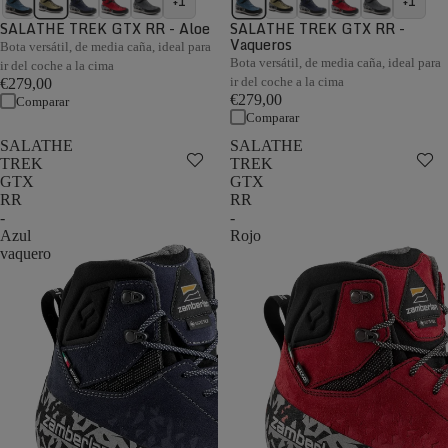
+1
+1
SALATHE TREK GTX RR - Aloe
SALATHE TREK GTX RR -
Vaqueros
Bota versátil, de media caña, ideal para
Bota versátil, de media caña, ideal para
ir del coche a la cima
ir del coche a la cima
€279,00
€279,00
Comparar
Comparar
SALATHE
SALATHE
TREK
TREK
GTX
GTX
RR
RR
-
-
Azul
Rojo
vaquero