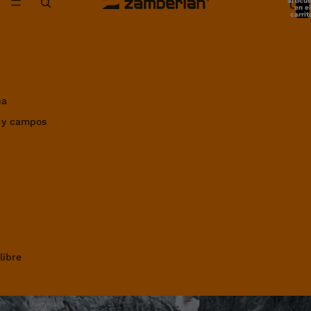
artícul
en el
carrit
0
ña
 y campos
libre