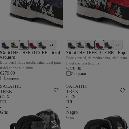
+1
+1
SALATHE TREK GTX RR - Azul
SALATHE TREK GTX RR - Rojo
vaquero
Bota versátil, de media caña, ideal para
Bota versátil, de media caña, ideal para
ir del coche a la cima
ir del coche a la cima
€279,00
€279,00
Comparar
Comparar
SALATHE
SALATHE
TREK
TREK
GTX
GTX
RR
RR
-
-
Gris
Negro
Gris