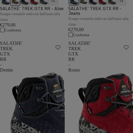
+1
+1
SALATHE' TREK GTX RR - Aloe
SALATHE' TREK GTX RR -
Jeans
Scarpa versatile mid-cut dall'auto alla
Scarpa versatile mid-cut dall'auto alla
cima
cima
€279,00
€279,00
Confronta
Confronta
SALATHE'
SALATHE'
TREK
TREK
GTX
GTX
RR
RR
-
-
Denim
Rosso