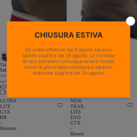
18 recensioni
NEW TRAIL LITE GTX -
Marrone Nocciola
THUNDER GTX - Marrone /
Sabbia
Pelle pieno fiore con trattamento
Hydrobloc®
Ammortizzazione e stabilità adattive a
€235,00
ogni passo
Confronta
€279,00
Confronta
ULTRA
NEW
LITE
TRAIL
GTX
LITE
RR
EVO
-
GTX
Marrone
-
Brown