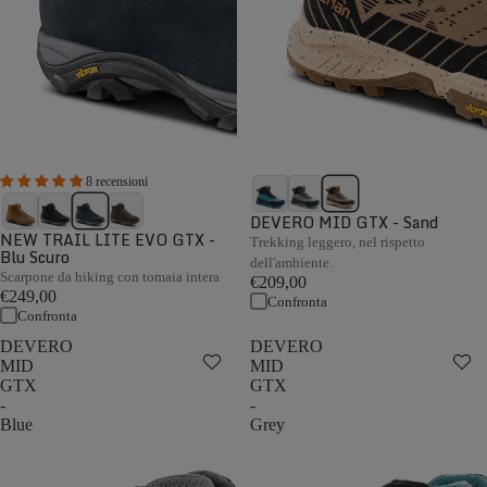
8 recensioni
DEVERO MID GTX - Sand
NEW TRAIL LITE EVO GTX -
Trekking leggero, nel rispetto
Blu Scuro
dell'ambiente.
Scarpone da hiking con tomaia intera
€209,00
€249,00
Confronta
Confronta
DEVERO
DEVERO
MID
MID
GTX
GTX
-
-
Blue
Grey