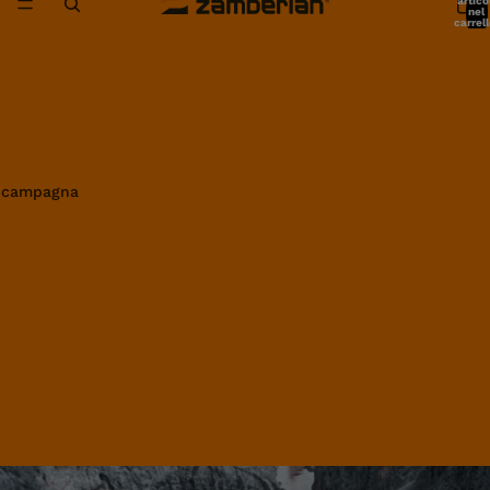
artico
nel
carrell
0
in campagna