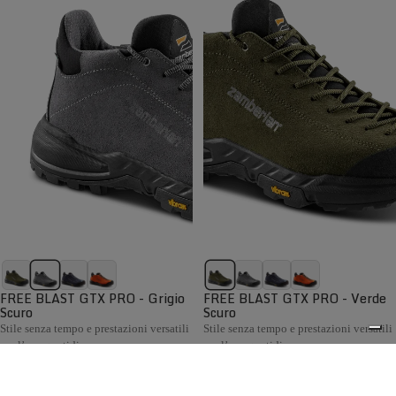
FREE BLAST GTX PRO - Grigio
FREE BLAST GTX PRO - Verde
Scuro
Scuro
Stile senza tempo e prestazioni versatili
Stile senza tempo e prestazioni versatili
per l’uso quotidiano
per l’uso quotidiano
€199,00
€199,00
Confronta
Confronta
La collezione Hiking Uomo Zamberlan comprende scarponi