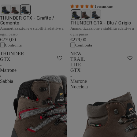
1 recensione
THUNDER GTX - Grafite /
Cemento
THUNDER GTX - Blu / Grigio
Ammortizzazione e stabilità adattive a
Ammortizzazione e stabilità adattive a
ogni passo
ogni passo
€279,00
€279,00
Confronta
Confronta
THUNDER
NEW
GTX
TRAIL
-
LITE
Marrone
GTX
/
-
Sabbia
Marrone
Nocciola