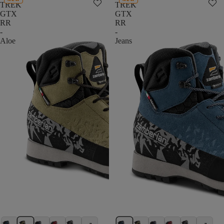
TREK
TREK
GTX
GTX
RR
RR
-
-
Aloe
Jeans