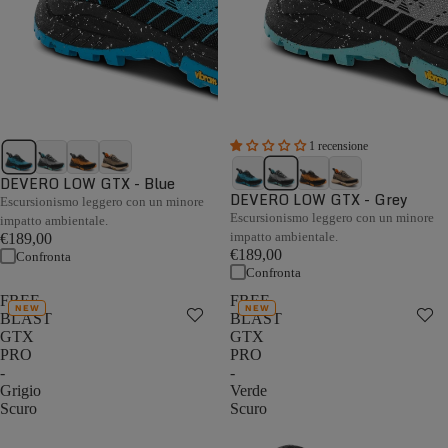
1 recensione
DEVERO LOW GTX - Blue
DEVERO LOW GTX - Grey
Escursionismo leggero con un minore
Escursionismo leggero con un minore
impatto ambientale.
impatto ambientale.
€189,00
€189,00
Confronta
Confronta
FREE
FREE
NEW
NEW
BLAST
BLAST
GTX
GTX
PRO
PRO
-
-
Grigio
Verde
Scuro
Scuro