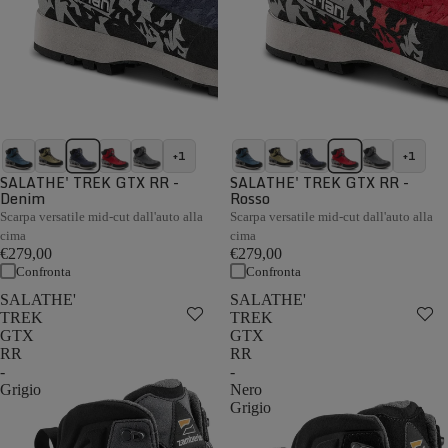
+1
+1
SALATHE' TREK GTX RR -
SALATHE' TREK GTX RR -
Denim
Rosso
Scarpa versatile mid-cut dall'auto alla
Scarpa versatile mid-cut dall'auto alla
cima
cima
€279,00
€279,00
Confronta
Confronta
SALATHE'
SALATHE'
TREK
TREK
GTX
GTX
RR
RR
-
-
Grigio
Nero
Grigio