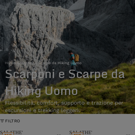
Home
›
Scarponi e Scarpe da Hiking Uomo
Scarponi e Scarpe da
Hiking Uomo
Flessibilità, comfort, supporto e trazione per
escursioni e trekking leggeri.
FILTRO
SALATHE'
SALATHE'
NEW
NEW