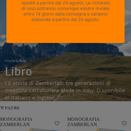
Home
›
Libro
Libro
La storia di Zamberlan: tre generazioni di
maestria calzaturiera Made in Italy. Disponibile
in italiano e inglese.
FILTRO
MONOGRAFIA
MONOGRAFIA
ZAMBERLAN
ZAMBERLAN
-
-