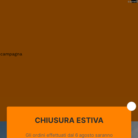
carrell
0
in campagna