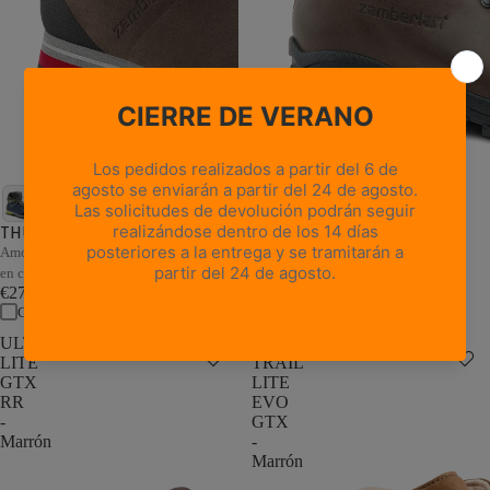
18 reseñas
NUEVA TRAIL LITE GTX -
Castaño encerado
THUNDER GTX - Marrón/Arena
Cuero de grano completo resistente,
Amortiguación adaptativa y estabilidad
estilo atemporal
en cada paso
€235,00
€279,00
Comparar
Comparar
ULTRA
NEW
LITE
TRAIL
GTX
LITE
RR
EVO
-
GTX
Marrón
-
Marrón