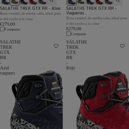
+1
+1
SALATHE TREK GTX RR - Aloe
SALATHE TREK GTX RR -
Vaqueros
Bota versátil, de media caña, ideal para
Bota versátil, de media caña, ideal para
ir del coche a la cima
ir del coche a la cima
€279,00
€279,00
Comparar
Comparar
SALATHE
SALATHE
TREK
TREK
GTX
GTX
RR
RR
-
-
Azul
Rojo
vaquero