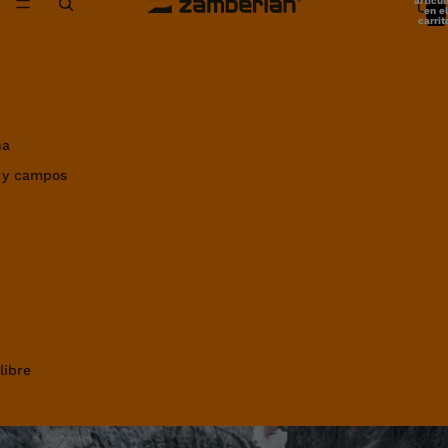
artícul
en el
carrit
0
ña
 y campos
libre