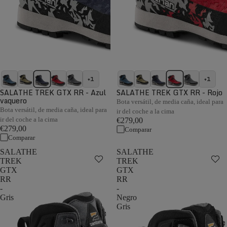
+1
+1
SALATHE TREK GTX RR - Azul
SALATHE TREK GTX RR - Rojo
vaquero
Bota versátil, de media caña, ideal para
Bota versátil, de media caña, ideal para
ir del coche a la cima
ir del coche a la cima
€279,00
€279,00
Comparar
Comparar
SALATHE
SALATHE
TREK
TREK
GTX
GTX
RR
RR
-
-
Gris
Negro
Gris