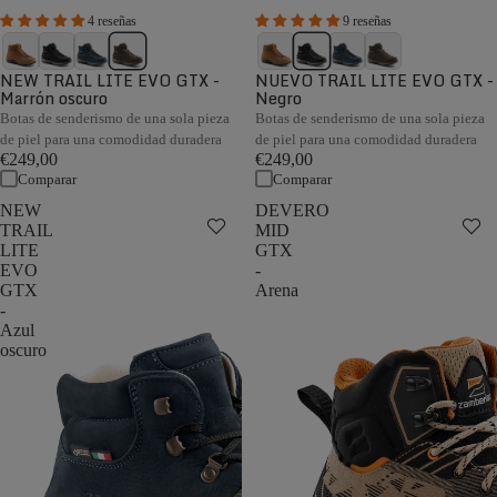
4 reseñas
9 reseñas
NEW TRAIL LITE EVO GTX -
NUEVO TRAIL LITE EVO GTX -
Marrón oscuro
Negro
Botas de senderismo de una sola pieza
Botas de senderismo de una sola pieza
de piel para una comodidad duradera
de piel para una comodidad duradera
€249,00
€249,00
Comparar
Comparar
NEW
DEVERO
TRAIL
MID
LITE
GTX
EVO
-
GTX
Arena
-
Azul
oscuro