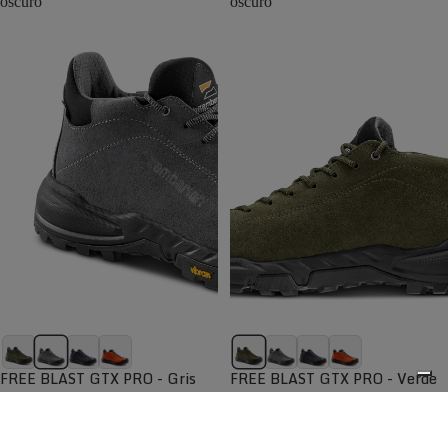
oscuro
oscuro
FREE BLAST GTX PRO - Gris
FREE BLAST GTX PRO - Verde
oscuro
oscuro
Diseño clásico para el día a día,
Diseño clásico para el día a día,
funcional y elegante
funcional y elegante