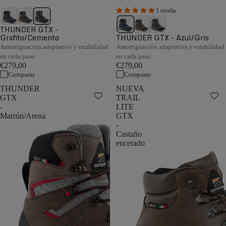
1 reseña
THUNDER GTX -
Grafito/Cemento
THUNDER GTX - Azul/Gris
Amortiguación adaptativa y estabilidad
Amortiguación adaptativa y estabilidad
en cada paso
en cada paso
€279,00
€279,00
Comparar
Comparar
THUNDER
NUEVA
GTX
TRAIL
-
LITE
Marrón/Arena
GTX
-
Castaño
encerado