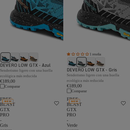
1 reseña
DEVERO LOW GTX - Azul
DEVERO LOW GTX - Gris
Senderismo ligero con una huella
Senderismo ligero con una huella
ecológica más reducida
ecológica más reducida
€189,00
€189,00
Comparar
Comparar
FREE
FREE
NEW
NEW
BLAST
BLAST
GTX
GTX
PRO
PRO
-
-
Gris
Verde